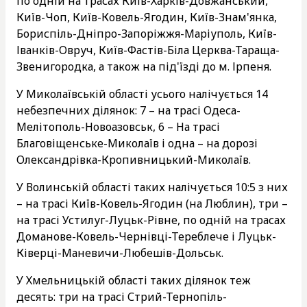
по одній на трасах Київ-Харків-Довжанський,
Київ-Чоп, Київ-Ковель-Ягодин, Київ-Знам'янка,
Бориспіль-Дніпро-Запоріжжя-Маріуполь, Київ-
Іванків-Овруч, Київ-Фастів-Біла Церква-Тараща-
Звенигородка, а також на під'їзді до м. Ірпеня.
У Миколаївській області усього налічується 14
небезпечних ділянок: 7 – на трасі Одеса-
Мелітополь-Новоазовськ, 6 – На трасі
Благовіщенське-Миколаїв і одна – на дорозі
Олександрівка-Кропивницький-Миколаїв.
У Волинській області таких налічується 10:5 з них
– на трасі Київ-Ковель-Ягодин (на Люблин), три –
на трасі Устилуг-Луцьк-Рівне, по одній на трасах
Доманове-Ковель-Чернівці-Тереблече і Луцьк-
Ківерці-Маневичи-Любешів-Дольськ.
У Хмельницькій області таких ділянок теж
десять: три на трасі Стрий-Тернопіль-