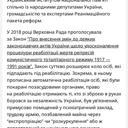
спільно із народними депутатами України,
громадськістю та експертами Реанімаційного
пакета реформ.
У 2018 році Верховна Рада проголосувала
за Закон
“Про внесення змін до деяких
законодавчих актів України щодо удосконалення
процедури реабілітації жертв репресій
комуністичного тоталітарного режиму 1917 —
1991 років”.
Закон суттєво розширює коло осіб, які
підпадають під реабілітацію. Зокрема, в ньому
прописана автоматична реабілітація осіб, які були
покарані позасудовими органами, право
на реабілітацію отримають ті, хто зі зброєю в руках
боровся за незалежність України, був ув’язнений,
примусово поміщений у психіатричний заклад,
трудову армію, позбавлений майна через
“експропріацію” чи “розкуркулення” або ж
депортований за національною ознакою.