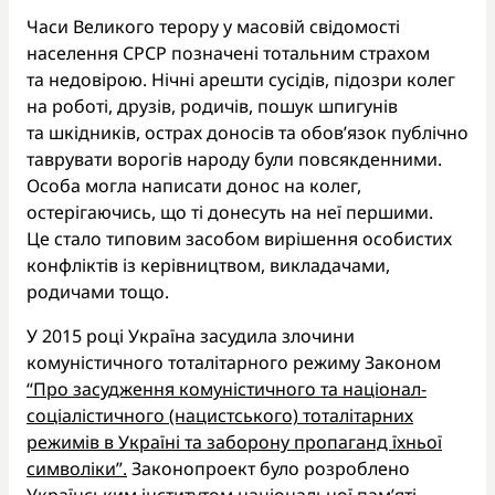
Часи Великого терору у масовій свідомості
населення СРСР позначені тотальним страхом
та недовірою. Нічні арешти сусідів, підозри колег
на роботі, друзів, родичів, пошук шпигунів
та шкідників, острах доносів та обов’язок публічно
таврувати ворогів народу були повсякденними.
Особа могла написати донос на колег,
остерігаючись, що ті донесуть на неї першими.
Це стало типовим засобом вирішення особистих
конфліктів із керівництвом, викладачами,
родичами тощо.
У 2015 році Україна засудила злочини
комуністичного тоталітарного режиму Законом
“Про засудження комуністичного та націонал-
соціалістичного (нацистського) тоталітарних
режимів в Україні та заборону пропаганд їхньої
символіки”.
Законопроект було розроблено
Українським інститутом національної пам’яті