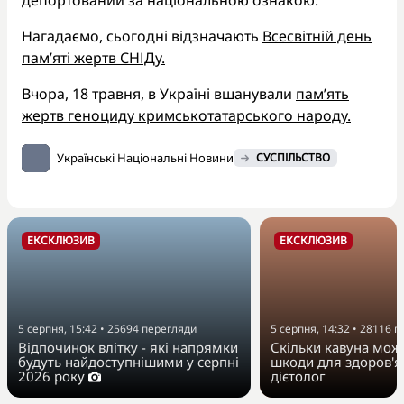
Нагадаємо, сьогодні відзначають
Всесвітній день
пам’яті жертв СНІДу.
Вчора, 18 травня, в Україні вшанували
пам’ять
жертв геноциду кримськотатарського народу.
Українські Національні Новини
СУСПІЛЬСТВО
ЕКСКЛЮЗИВ
ЕКСКЛЮЗИВ
5 серпня, 15:42
•
25694
перегляди
5 серпня, 14:32
•
28116
п
Відпочинок влітку - які напрямки
Скільки кавуна можн
будуть найдоступнішими у серпні
шкоди для здоров'я
2026 року
дієтолог