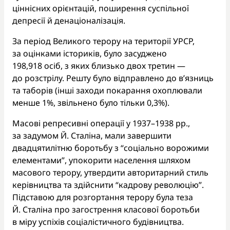
ціннісних орієнтацій, поширення суспільної
депресії й денаціоналізація.
За період Великого терору на території УРСР,
за оцінками істориків, було засуджено
198,918 осіб, з яких близько двох третин —
до розстрілу. Решту було відправлено до в’язниць
та таборів (інші заходи покарання охоплювали
менше 1%, звільнено було тільки 0,3%).
Масові репресивні операції у 1937–1938 рр.,
за задумом Й. Сталіна, мали завершити
двадцятилітню боротьбу з “соціально ворожими
елементами”, упокорити населення шляхом
масового терору, утвердити авторитарний стиль
керівництва та здійснити “кадрову революцію”.
Підставою для розгортання терору була теза
Й. Сталіна про загострення класової боротьби
в міру успіхів соціалістичного будівництва.