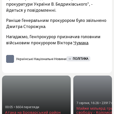
прокуратури України В. Бедриківського", -
йдеться у повідомленні.
Раніше Генеральним прокурором було звільнено
Дмитра Сторожука.
Нагадаємо, Генпрокурор призначив головним
військовим прокурором Віктора
Чумака
.
Українські Національні Новини
ПОЛІТИКА
7 серпня, 16:28
•
23917
п
00:05
•
8604
перегляди
Майже мільярд гри
Атака на Броварський район
свободу - Коломой