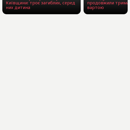
Київщини: троє загиблих, серед
продовжили триман
них дитина
вартою