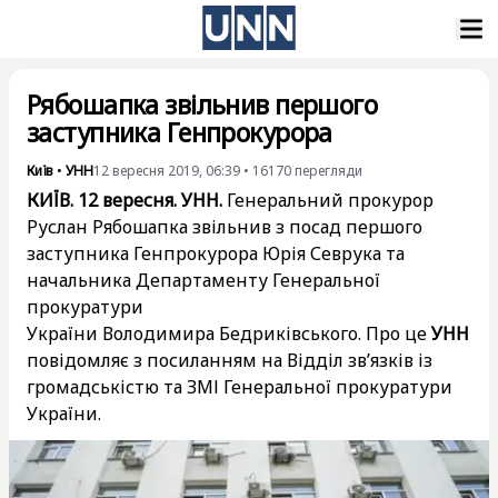
Рябошапка звільнив першого
заступника Генпрокурора
Київ
•
УНН
12 вересня 2019, 06:39
•
16170
перегляди
КИЇВ. 12 вересня. УНН.
Генеральний прокурор
Руслан Рябошапка звільнив з посад першого
заступника Генпрокурора Юрія Севрука та
начальника Департаменту Генеральної
прокуратури
України Володимира Бедриківського. Про це
УНН
повідомляє з посиланням на Відділ зв’язків із
громадськістю та ЗМІ Генеральної прокуратури
України.