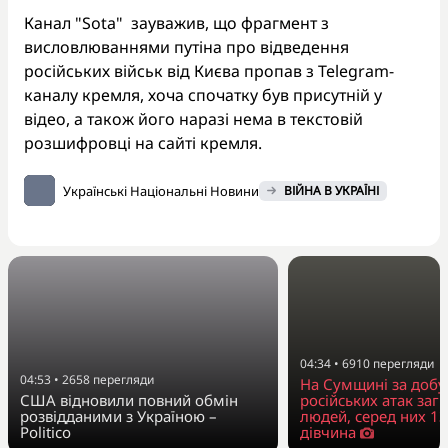
Канал "Sota" зауважив, що фрагмент з
висловлюваннями путіна про відведення
російських військ від Києва пропав з Telegram-
каналу кремля, хоча спочатку був присутній у
відео, а також його наразі нема в текстовій
розшифровці на сайті кремля.
Українські Національні Новини
ВІЙНА В УКРАЇНІ
04:34
•
6910
перегляди
04:53
•
2658
перегляди
На Сумщині за добу
США відновили повний обмін
російських атак заг
розвідданими з Україною –
людей, серед них 13
Politico
дівчина