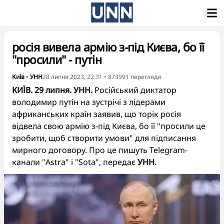
росія вивела армію з-під Києва, бо її
"просили" - путін
Київ
•
УНН
28 липня 2023, 22:31
•
873991
перегляди
КИЇВ. 29 липня. УНН.
Російський диктатор
володимир путін на зустрічі з лідерами
африканських країн заявив, що торік росія
відвела свою армію з-під Києва, бо її "просили це
зробити, щоб створити умови" для підписання
мирного договору. Про це пишуть Telegram-
канали "Astra" і "Sota", передає
УНН
.