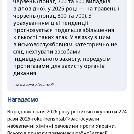
червень (понад 700 та 600 випадків
відповідно), у 2025 році — на травень і
червень (понад 800 та 700). З
урахуванням цієї тенденції
прогнозується подальше збільшення
кількості таких атак. У зв’язку з цим
військовослужбовцям категорично не
слід нехтувати засобами
індивідуального захисту, передусім
протигазами для захисту органів
дихання
- зазначили у Генштабі.
Нагадаємо
Впродовж січня 2026 року російські окупанти 224
рази
2026-roku-henshtab">застосували
небезпечні хімічні речовини проти України.
Всього з початку повномасштабної агресії