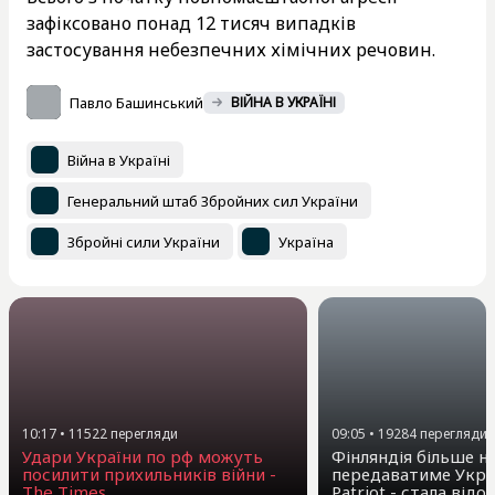
зафіксовано понад 12 тисяч випадків
застосування небезпечних хімічних речовин.
Павло Башинський
ВІЙНА В УКРАЇНІ
Війна в Україні
Генеральний штаб Збройних сил України
Збройні сили України
Україна
10:17
•
11522
перегляди
09:05
•
19284
перегляди
Удари України по рф можуть
Фінляндія більше н
посилити прихильників війни -
передаватиме Укра
The Times
Patriot - стала від