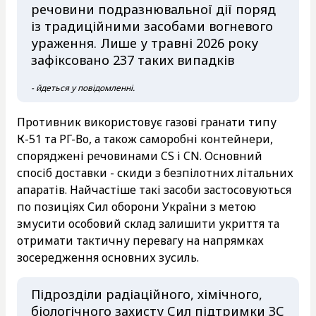
речовини подразнювальної дії поряд
із традиційними засобами вогневого
ураження. Лише у травні 2026 року
зафіксовано 237 таких випадків
- йдеться у повідомленні.
Противник використовує газові гранати типу
К-51 та РГ-Во, а також саморобні контейнери,
споряджені речовинами CS і CN. Основний
спосіб доставки - скиди з безпілотних літальних
апаратів. Найчастіше такі засоби застосовуються
по позиціях Сил оборони України з метою
змусити особовий склад залишити укриття та
отримати тактичну перевагу на напрямках
зосередження основних зусиль.
Підрозділи радіаційного, хімічного,
біологічного захисту Сил підтримки ЗС