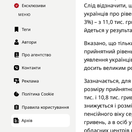
Слід відзначити, 
Ексклюзиви
українців про рів
МЕНЮ
3%) – з 11,0 тис. г
йдеться у результ
Теги
Автори
Вказано, що тільк
прийнятний рівень 
Про агентство
уявлення українці
досить великим р
Контакти
Зазначається, для
Реклама
розміру прийнятної
Політика Cookie
тис. і 10,8 тис. гр
знижується і розм
Правила користування
пенсійного віку се
Архів
гривень, а в осіб у
обласних центрів 