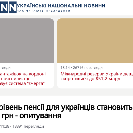
егляди
13:14
•
26716
перегляди
вантажівок на кордоні
Міжнародні резерви України дещ
 пояснили, що
скоротилися до $51,2 млрд
зує система “єЧерга”
івень пенсії для українців становить
 грн - опитування
 11:38
•
18391
перегляди