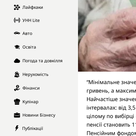
Лайфхаки
УНН Lite
Авто
Освіта
Погода та довкілля
Нерухомість
“Мінімальне значен
Фінанси
гривень, а максима
Найчастіше значен
Кулінар
інтервалах: від 3,5
Новини Бізнесу
цілому по вибірці
пенсії становить 
Публікації
Пенсійним фондом 