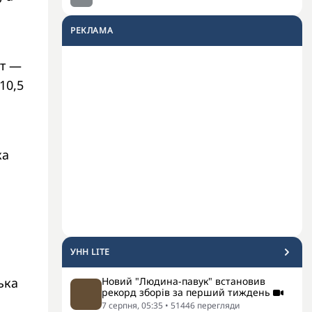
РЕКЛАМА
ат —
10,5
ка
УНН LITE
ька
Новий "Людина-павук" встановив
рекорд зборів за перший тиждень
7 серпня, 05:35
•
51446
перегляди