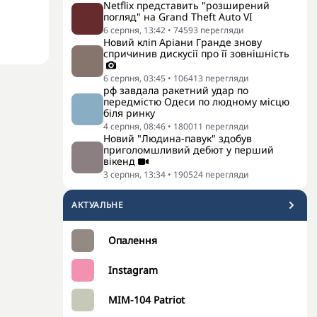
Netflix представить "розширений
погляд" на Grand Theft Auto VI
6 серпня, 13:42
•
74593
перегляди
Новий кліп Аріани Гранде знову
спричинив дискусії про її зовнішність
6 серпня, 03:45
•
106413
перегляди
рф завдала ракетний удар по
передмістю Одеси по людному місцю
біля ринку
4 серпня, 08:46
•
180011
перегляди
Новий "Людина-павук" здобув
приголомшливий дебют у перший
вікенд
3 серпня, 13:34
•
190524
перегляди
АКТУАЛЬНЕ
Опалення
Instagram
MIM-104 Patriot