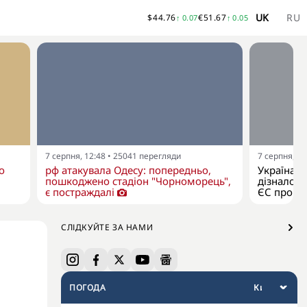
UK
RU
$
44.76
€
51.67
↑
0.07
↑
0.05
7 серпня, 12:48
•
25041
перегляди
7 серпня, 11
о
рф атакувала Одесу: попередньо,
Україна я
пошкоджено стадіон "Чорноморець",
дізналося
є постраждалі
ЄС про р
СЛІДКУЙТЕ ЗА НАМИ
ПОГОДА