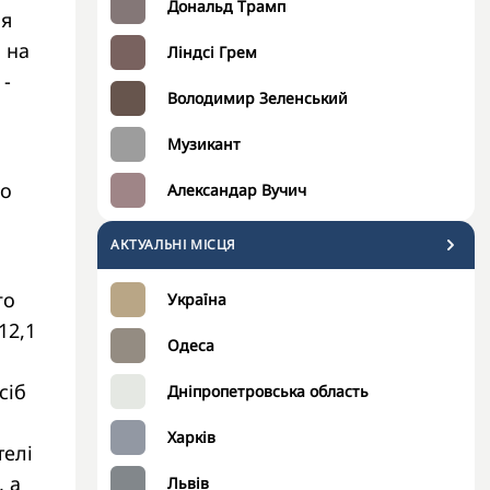
Дональд Трамп
ня
 на
Ліндсі Грем
 -
Володимир Зеленський
Музикант
що
Александар Вучич
АКТУАЛЬНІ МІСЦЯ
го
Україна
12,1
Одеса
сіб
Дніпропетровська область
Харків
телі
, а
Львів