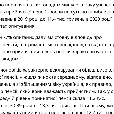
що порівняно з листопадом минулого року уявлен
ень прийнятної пенсії зросли не суттєво (приблизно
ривень в 2019 році до 11,4 тис. гривень в 2020 році”,
атах опитування.
и 77% опитаних дали змістовну відповідь про
пенсій, а отримані змістовні відповіді свідчать, 
в про прийнятний рівень пенсій характеризуються
озкидом.
 чоловіків характерне декларування більш високо
 пенсії, ніж для жінок (в середньому, відповідно, 
ивень), а зі збільшенням віку українців, як правило,
ір пенсії, який вони вважають прийнятним. Так, у о
редній рівень прийнятної пенсії склав 11,2 тис.
 віці 30-39 років – 13,3 тис. гривень. При цьому, жи
вважають прийнятною пенсію на рівні 12,7 тис. грн