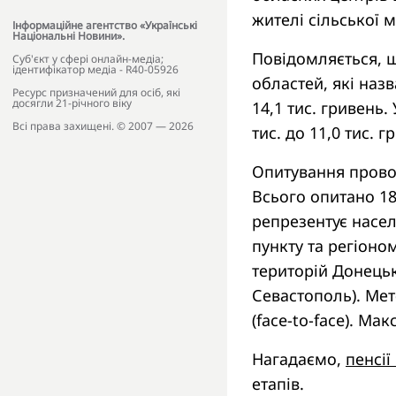
жителі сільської мі
Інформаційне агентство «Українські
Національні Новини».
Повідомляється, щ
Cуб'єкт у сфері онлайн-медіа;
ідентифікатор медіа - R40-05926
областей, які наз
Ресурс призначений для осіб, які
досягли 21-річного віку
14,1 тис. гривень.
Всі права захищені. © 2007 — 2026
тис. до 11,0 тис. г
Опитування провод
Всього опитано 180
репрезентує насел
пункту та регіон
територій Донецько
Севастополь). Мет
(face-to-face). М
Нагадаємо,
пенсії
етапів.