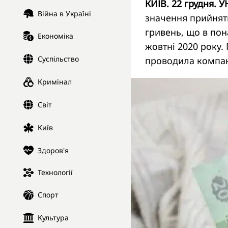
КИЇВ. 22 грудня. У
Війна в Україні
значення прийнятн
гривень, що в пона
Економіка
жовтні 2020 року.
Суспільство
проводила компан
Кримінал
Світ
Київ
Здоров'я
Технології
Спорт
Культура