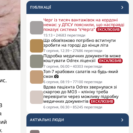
ПУБЛІКАЦІЇ
Черг із тисяч вантажівок на кордоні
немає: у ДПСУ пояснили, що насправді
показує система “єЧерга”
ЕКСКЛЮЗИВ
15:13
•
24683
перегляди
Що обов’язково потрібно встигнути
зробити на городі до кінця літа
7 серпня, 12:39
•
27686
перегляди
Підробка медичних документів може
коштувати Odrex ліцензії
ЕКСКЛЮЗИВ
7 серпня, 06:00
•
40303
перегляди
Топ-7 крабових салатів на будь-який
смак
ис.
6 серпня, 08:19
•
77100
перегляди
Вдова пацієнта Odrex звернулася зі
скаргою до МОЗ – клініку треба
перевірити через можливу підробку
медичних документів
ЕКСКЛЮЗИВ
В
6 серпня, 06:30
•
85245
перегляди
я
АКТУАЛЬНI ЛЮДИ
ний
.