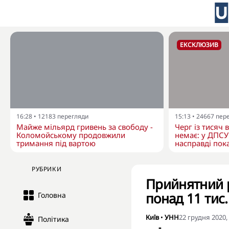
ЕКСКЛЮЗИВ
16:28
•
12183
перегляди
15:13
•
24667
пер
Майже мільярд гривень за свободу -
Черг із тисяч 
Коломойському продовжили
немає: у ДПСУ
тримання під вартою
насправді пока
РУБРИКИ
Прийнятний р
понад 11 тис.
Головна
Київ
•
УНН
22 грудня 2020,
Політика