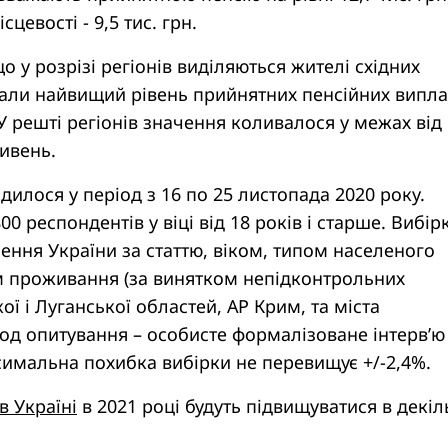
сцевості - 9,5 тис. грн.
о у розрізі регіонів виділяються жителі східних
вали найвищий рівень прийнятних пенсійних випл
 У решті регіонів значення коливалося у межах від 
ривень.
илося у період з 16 по 25 листопада 2020 року.
0 респондентів у віці від 18 років і старше. Вибір
ення України за статтю, віком, типом населеного
ом проживання (за винятком непідконтрольних
ї і Луганської областей, АР Крим, та міста
од опитування – особисте формалізоване інтерв’ю
аксимальна похибка вибірки не перевищує +/-2,4%.
 в Україні
в 2021 році будуть підвищуватися в декіл