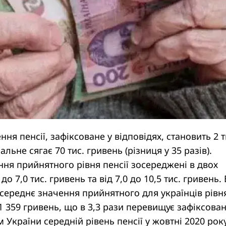
ня пенсії, зафіксоване у відповідях, становить 2 т
льне сягає 70 тис. гривень (різниця у 35 разів).
ня прийнятного рівня пенсії зосереджені в двох
 до 7,0 тис. гривень та від 7,0 до 10,5 тис. гривень. 
 середнє значення прийнятного для українців рівн
11 359 гривень, що в 3,3 рази перевищує зафіксова
України середній рівень пенсії у жовтні 2020 року