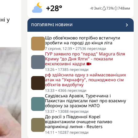
+28°
3
м/с
73
%
748
мм
ні у
ПОПУЛЯРНI НОВИНИ
Що обов’язково потрібно встигнути
зробити на городі до кінця літа
7 серпня, 12:39
•
27536
перегляди
ГУР заявило про "парад" Magura біля
Криму "до Дня Ялти" - показали
ексклюзивні кадри
13:26
•
17385
перегляди
рф здійснила одну з наймасованіших
атак на "Укрнафту", пошкоджено сім
об’єктів видобутку
13:33
•
4366
перегляди
Саудівська Аравія, Туреччина і
Пакистан підписали пакт про взаємну
оборону за зразком НАТО
13:37
•
13088
перегляди
До росії з Південної Кореї
відвантажили очищене паливо
наприкінці липня - Reuters
14:11
•
10287
перегляди