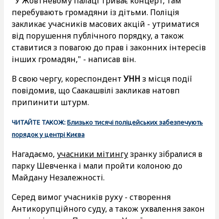
"У Жовтневому палаці триває концерт, там
перебувають громадяни із дітьми. Поліція
закликає учасників масових акцій - утриматися
від порушення публічного порядку, а також
ставитися з повагою до прав і законних інтересів
інших громадян," - написав він.
В свою чергу, кореспондент
УНН
з місця події
повідомив, що Саакашвілі закликав натовп
припинити штурм.
ЧИТАЙТЕ ТАКОЖ:
Близько тисячі поліцейських забезпечують
порядок у центрі Києва
Нагадаємо,
учасники мітингу
зранку зібралися в
парку Шевченка і мали пройти колоною до
Майдану Незалежності.
Серед вимог учасників руху - створення
Антикорупційного суду, а також ухвалення закон