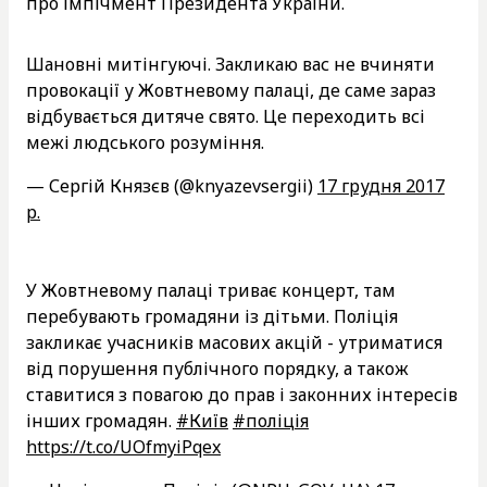
про імпічмент Президента України.
Шановні митінгуючі. Закликаю вас не вчиняти
провокації у Жовтневому палаці, де саме зараз
відбувається дитяче свято. Це переходить всі
межі людського розуміння.
— Сергій Князєв (@knyazevsergii)
17 грудня 2017
р.
У Жовтневому палаці триває концерт, там
перебувають громадяни із дітьми. Поліція
закликає учасників масових акцій - утриматися
від порушення публічного порядку, а також
ставитися з повагою до прав і законних інтересів
інших громадян.
#Київ
#поліція
https://t.co/UOfmyiPqex