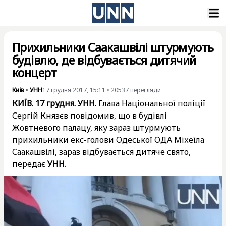
Прихильники Саакашвілі штурмують
будівлю, де відбувається дитячий
концерт
Київ
•
УНН
17 грудня 2017, 15:11
•
20537
перегляди
КИЇВ. 17 грудня. УНН.
Глава Національної поліції
Сергій Князєв повідомив, що в будівлі
Жовтневого палацу, яку зараз штурмують
прихильники екс-голови Одеської ОДА Міхеїла
Саакашвілі, зараз відбувається дитяче свято,
передає
УНН
.