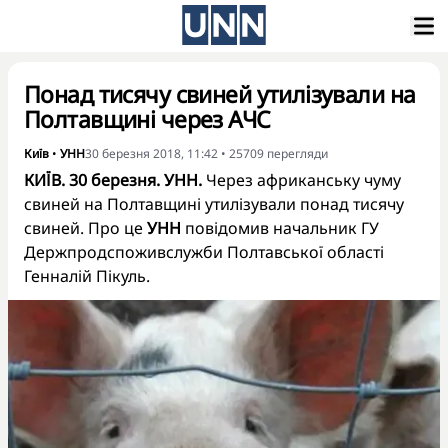
Понад тисячу свиней утилізували на
Полтавщині через АЧС
Київ
•
УНН
30 березня 2018, 11:42
•
25709
перегляди
КИЇВ. 30 березня. УНН.
Через африканську чуму
свиней на Полтавщині утилізували понад тисячу
свиней. Про це
УНН
повідомив начальник ГУ
Держпродспоживслужби Полтавської області
Генналій Пікуль.