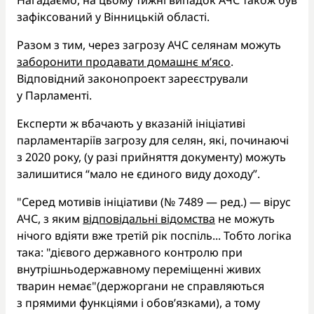
зафіксований у Вінницькій області.
Разом з тим, через загрозу АЧС селянам можуть
заборонити продавати домашнє м’ясо
.
Відповідний законопроект зареєстрували
у Парламенті.
Експерти ж вбачають у вказаній ініціативі
парламентаріїв загрозу для селян, які, починаючі
з 2020 року, (у разі прийняття документу) можуть
залишитися “мало не єдиного виду доходу”.
"Серед мотивів ініціативи (№ 7489 — ред.) — вірус
АЧС, з яким
відповідальні відомства
не можуть
нічого вдіяти вже третій рік поспіль... Тобто логіка
така: "дієвого державного контролю при
внутрішньодержавному переміщенні живих
тварин немає"(держоргани не справляються
з прямими функціями і обов’язками), а тому