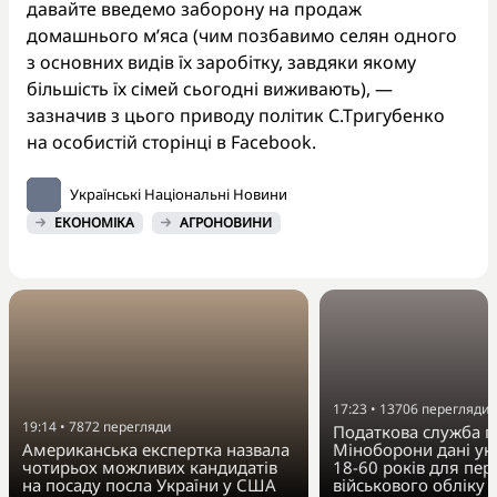
давайте введемо заборону на продаж
домашнього м’яса (чим позбавимо селян одного
з основних видів їх заробітку, завдяки якому
більшість їх сімей сьогодні виживають), —
зазначив з цього приводу політик С.Тригубенко
на особистій сторінці в Facebook.
Українські Національні Новини
ЕКОНОМІКА
АГРОНОВИНИ
17:23
•
13706
перегляди
19:14
•
7872
перегляди
Податкова служба п
Американська експертка назвала
Міноборони дані укр
чотирьох можливих кандидатів
18-60 років для пер
на посаду посла України у США
військового обліку