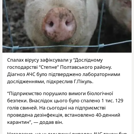
Спалах вірусу зафіксували у “Дослідному
господарстві “Степне” Полтавського району.
Діагноз АЧС було підтверджено лабораторними
дослідженнями, підкреслив Г.Пікуль.
“Підприємство порушило вимоги біологічної
безпеки. Внаслідок цього було спалено 1 тис. 129
голів свиней. На сьогодні на підприємстві
проведена дезінфекція, встановлено 40-денний
карантин”, — додав він.
Нагадаємо, на цьому тижні випадок АЧС також був