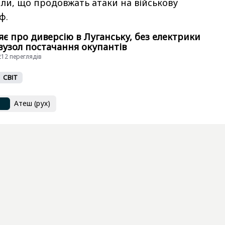
или, що продовжать атаки на військову
ф.
є про диверсію в Луганську, без електрики
вузол постачання окупантів
4212 переглядiв
СВІТ
Атеш (рух)