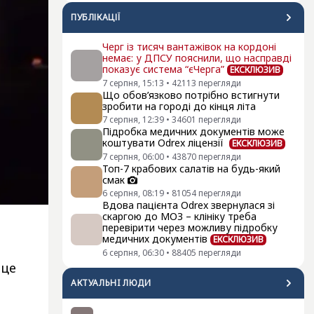
ПУБЛІКАЦІЇ
Черг із тисяч вантажівок на кордоні
немає: у ДПСУ пояснили, що насправді
показує система “єЧерга”
ЕКСКЛЮЗИВ
7 серпня, 15:13
•
42113
перегляди
Що обов’язково потрібно встигнути
зробити на городі до кінця літа
7 серпня, 12:39
•
34601
перегляди
Підробка медичних документів може
коштувати Odrex ліцензії
ЕКСКЛЮЗИВ
7 серпня, 06:00
•
43870
перегляди
Топ-7 крабових салатів на будь-який
смак
6 серпня, 08:19
•
81054
перегляди
Вдова пацієнта Odrex звернулася зі
скаргою до МОЗ – клініку треба
перевірити через можливу підробку
медичних документів
ЕКСКЛЮЗИВ
6 серпня, 06:30
•
88405
перегляди
 це
АКТУАЛЬНI ЛЮДИ