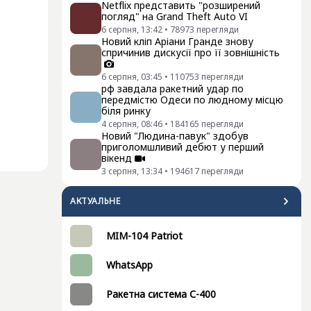
Netflix представить "розширений
погляд" на Grand Theft Auto VI
6 серпня, 13:42
•
78973
перегляди
Новий кліп Аріани Гранде знову
спричинив дискусії про її зовнішність
6 серпня, 03:45
•
110753
перегляди
рф завдала ракетний удар по
передмістю Одеси по людному місцю
біля ринку
4 серпня, 08:46
•
184165
перегляди
Новий "Людина-павук" здобув
приголомшливий дебют у перший
вікенд
3 серпня, 13:34
•
194617
перегляди
АКТУАЛЬНЕ
MIM-104 Patriot
WhatsApp
Ракетна система С-400