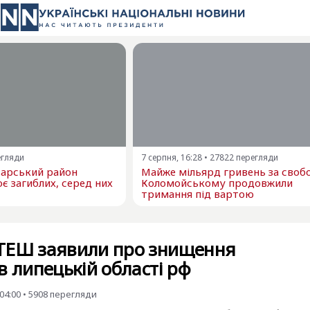
егляди
7 серпня, 16:28
•
27822
перегляди
варський район
Майже мільярд гривень за свобо
є загиблих, серед них
Коломойському продовжили
тримання під вартою
ТЕШ заявили про знищення
в липецькій області рф
04:00
•
5908
перегляди