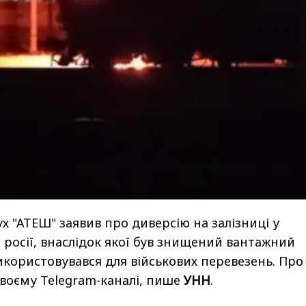
х "АТЕШ" заявив про диверсію на залізниці у
і росії, внаслідок якої був знищений вантажний
икористовувався для військових перевезень. Про
своєму Telegram-каналі, пише
УНН
.