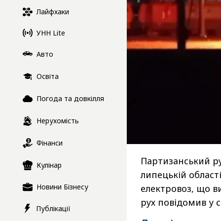
Лайфхаки
УНН Lite
Авто
Освіта
Погода та довкілля
Нерухомість
Фінанси
Партизанський ру
Кулінар
липецькій област
Новини Бізнесу
електровоз, що в
рух повідомив у 
Публікації