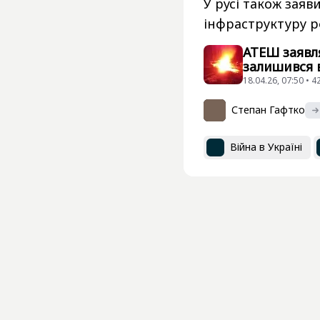
У русі також заяв
інфраструктуру р
АТЕШ заявля
залишився 
18.04.26, 07:50 • 
Степан Гафтко
Війна в Україні