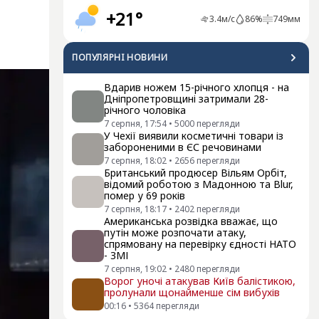
+21°
3.4
м/с
86
%
749
мм
ПОПУЛЯРНI НОВИНИ
Вдарив ножем 15-річного хлопця - на
Дніпропетровщині затримали 28-
річного чоловіка
7 серпня, 17:54
•
5000
перегляди
У Чехії виявили косметичні товари із
забороненими в ЄС речовинами
7 серпня, 18:02
•
2656
перегляди
Британський продюсер Вільям Орбіт,
відомий роботою з Мадонною та Blur,
помер у 69 років
7 серпня, 18:17
•
2402
перегляди
Американська розвідка вважає, що
путін може розпочати атаку,
спрямовану на перевірку єдності НАТО
- ЗМІ
7 серпня, 19:02
•
2480
перегляди
Ворог уночі атакував Київ балістикою,
пролунали щонайменше сім вибухів
00:16
•
5364
перегляди