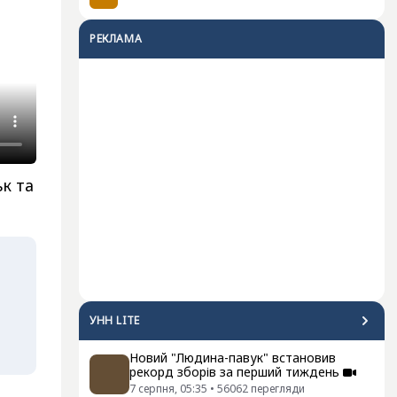
РЕКЛАМА
ьк та
УНН LITE
Новий "Людина-павук" встановив
рекорд зборів за перший тиждень
7 серпня, 05:35
•
56062
перегляди