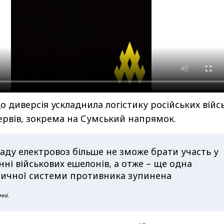
о диверсія ускладнила логістику російських війс
рвів, зокрема на Сумський напрямок.
аду електровоз більше не зможе брати участь у
ні військових ешелонів, а отже – ще одна
стичної системи противника зупинена
нні.