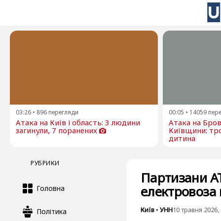
03:26
•
896
перегляди
00:05
•
14059
пер
Атака на Київ і область: 3 людини
Атака на Бро
загинули, 7 поранених
Київщини: тро
дитина
РУБРИКИ
Партизани А
електровоза 
Головна
Київ
•
УНН
10 травня 2026, 
Політика