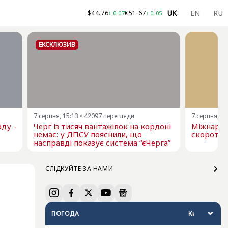
UK
EN
RU
$
44.76
€
51.67
↑
0.07
↑
0.05
ЕКСКЛЮЗИВ
7 серпня, 15:13
•
42097
перегляди
7 серпня, 13
ду -
Черг із тисяч вантажівок на кордоні
Міжнарод
немає: у ДПСУ пояснили, що
скоротил
насправді показує система “єЧерга”
СЛІДКУЙТЕ ЗА НАМИ
ПОГОДА