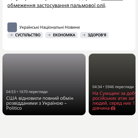
обмеження застосування пальмової олії
.
Українські Національні Новини
СУСПІЛЬСТВО
ЕКОНОМІКА
ЗДОРОВ'Я
04:34
•
5946
перегляди
04:53
•
1670
перегляди
На Сумщині за добу
США відновили повний обмін
російських атак заг
розвідданими з Україною –
людей, серед них 13
Politico
дівчина