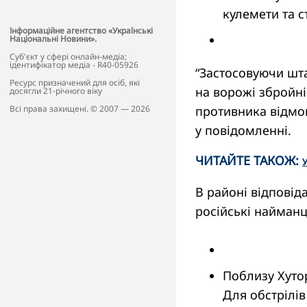
кулемети та с
Інформаційне агентство «Українські
Національні Новини».
Cуб'єкт у сфері онлайн-медіа;
ідентифікатор медіа - R40-05926
“Застосовуючи шта
Ресурс призначений для осіб, які
на ворожі збройн
досягли 21-річного віку
противника відмов
Всі права захищені. © 2007 — 2026
у повідомленні.
ЧИТАЙТЕ ТАКОЖ:
У
В районі відповід
російські найманц
Поблизу Хутор
Для обстрілів