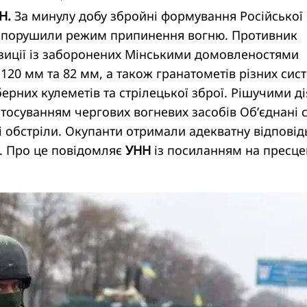
Н.
За минулу добу збройні формування Російської
и порушили режим припинення вогню. Противник
озиції із заборонених Мінськими домовленостями
 120 мм та 82 мм, а також гранатометів різних сис
ерних кулеметів та стрілецької зброї. Рішучими д
тосуванням чергових вогневих засобів Об’єднані 
обстріли. Окупанти отримали адекватну відповідь
в. Про це повідомляє
УНН
із посиланням на пресце