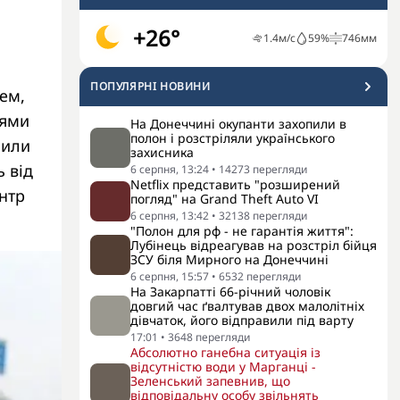
+26°
1.4
м/с
59
%
746
мм
ПОПУЛЯРНI НОВИНИ
тем,
іями
На Донеччині окупанти захопили в
полон і розстріляли українського
сили
захисника
 від
6 серпня, 13:24
•
14273
перегляди
Netflix представить "розширений
нтр
погляд" на Grand Theft Auto VI
6 серпня, 13:42
•
32138
перегляди
"Полон для рф - не гарантія життя":
Лубінець відреагував на розстріл бійця
ЗСУ біля Мирного на Донеччині
6 серпня, 15:57
•
6532
перегляди
На Закарпатті 66-річний чоловік
довгий час ґвалтував двох малолітніх
дівчаток, його відправили під варту
17:01
•
3648
перегляди
Абсолютно ганебна ситуація із
відсутністю води у Марганці -
Зеленський запевнив, що
відповідальну особу звільнять