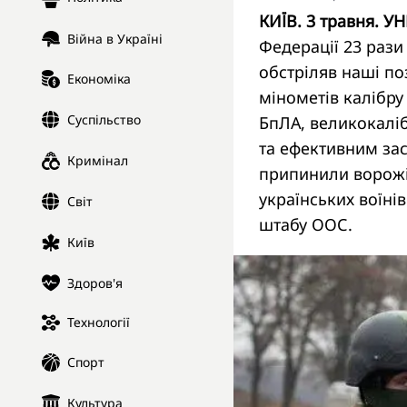
КИЇВ. 3 травня. УН
Війна в Україні
Федерації 23 раз
обстріляв наші п
Економіка
мінометів калібру
Суспільство
БпЛА, великокаліб
та ефективним зас
Кримінал
припинили ворожі 
українських воїні
Світ
штабу ООС.
Київ
Здоров'я
Технології
Спорт
Культура