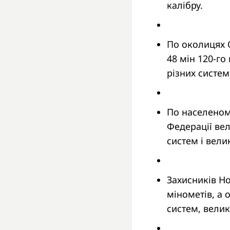
калібру.
По околицях О
48 мін 120-го
різних систем
По населеном
Федерації вел
систем і вели
Захисників Н
мінометів, а 
систем, велик