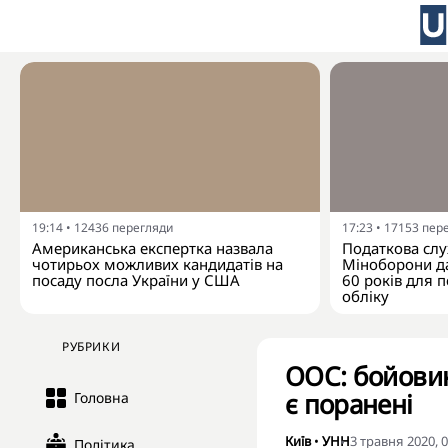
19:14
•
12436
перегляди
17:23
•
17153
пер
Американська експертка назвала
Податкова слу
чотирьох можливих кандидатів на
Міноборони да
посаду посла України у США
60 років для п
обліку
РУБРИКИ
ООС: бойовики
є поранені
Головна
Київ
•
УНН
3 травня 2020, 0
Політика