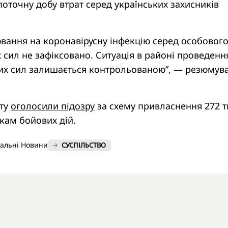
поточну добу втрат серед українських захисників
вання на коронавірусну інфекцію серед особовог
 сил не зафіксовано. Ситуація в районі проведенн
них сил залишається контрольованою”, — резюмув
ату
оголосили підозру
за схему привласнення 272 т
кам бойових дій.
нальні Новини
СУСПІЛЬСТВО