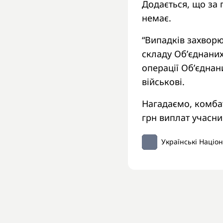
Додається, що за 
немає.
“Випадків захворю
складу Об’єднаних
операції Об’єдна
військові.
Нагадаємо, комб
грн виплат учасни
Українські Націо