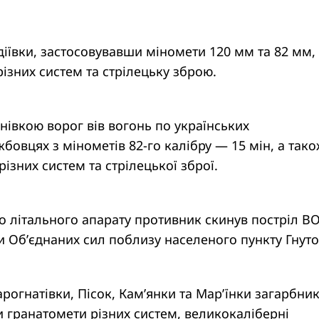
іївки, застосовувавши міномети 120 мм та 82 мм,
ізних систем та стрілецьку зброю.
нівкою ворог вів вогонь по українських
бовцях з мінометів 82-го калібру — 15 мін, а так
різних систем та стрілецької зброї.
о літального апарату противник скинув постріл ВО
 Об’єднаних сил поблизу населеного пункту Гнуто
рогнатівки, Пісок, Кам’янки та Мар’їнки загарбни
 гранатомети різних систем, великокаліберні