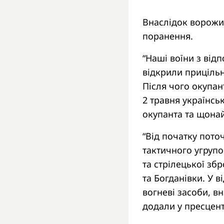
Внаслідок ворожих
поранення.
“Наші воїни з відп
відкрили прицільн
Після чого окупан
2 травня українсь
окупанта та щона
“Від початку пото
тактичного угрупо
та стрілецької зб
та Богданівки. У 
вогневі засоби, в
додали у пресцен