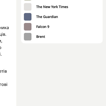
The New York Times
The Guardian
Falcon 9
вника
ів.
Brent
и,
о
.
етів
гові