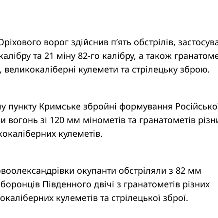
ріхового ворог здійснив п’ять обстрілів, застосу
 калібру та 21 міну 82-го калібру, а також гранатом
, великокаліберні кулемети та стрілецьку зброю.
у пункту Кримське збройні формування Російсько
и вогонь зі 120 мм мінометів та гранатометів різн
кокаліберних кулеметів.
овоолександрівки окупанти обстріляли з 82 мм
оборонців Південного двічі з гранатометів різних
окаліберних кулеметів та стрілецької зброї.