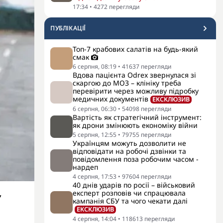
17:34
•
4272
перегляди
ПУБЛІКАЦІЇ
Топ-7 крабових салатів на будь-який
смак
6 серпня, 08:19
•
41637
перегляди
Вдова пацієнта Odrex звернулася зі
скаргою до МОЗ – клініку треба
перевірити через можливу підробку
медичних документів
ЕКСКЛЮЗИВ
6 серпня, 06:30
•
54098
перегляди
Вартість як стратегічний інструмент:
як дрони змінюють економіку війни
5 серпня, 12:55
•
79755
перегляди
Українцям можуть дозволити не
відповідати на робочі дзвінки та
повідомлення поза робочим часом -
нардеп
4 серпня, 17:53
•
97604
перегляди
40 днів ударів по росії – військовий
експерт розповів чи спрацювала
”
кампанія СБУ та чого чекати далі
ЕКСКЛЮЗИВ
4 серпня, 14:04
•
118613
перегляди