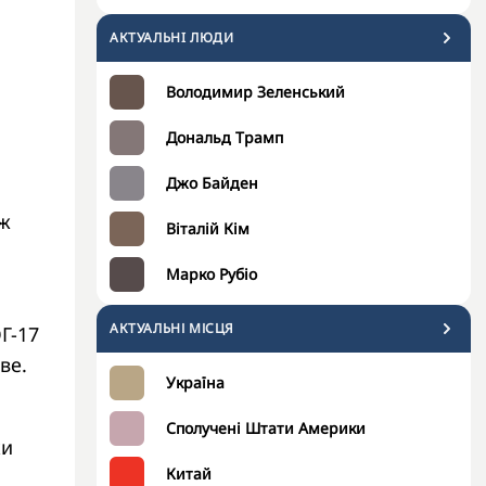
АКТУАЛЬНI ЛЮДИ
Володимир Зеленський
Дональд Трамп
Джо Байден
ож
Віталій Кім
Марко Рубіо
АКТУАЛЬНІ МІСЦЯ
Г-17
ве.
Україна
Сполучені Штати Америки
ки
Китай