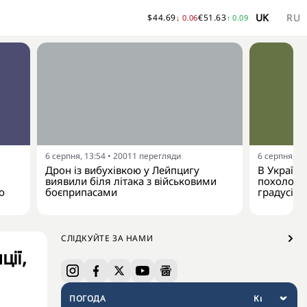
UK
RU
$
44.69
€
51.63
↓
0.06
↑
0.09
6 серпня, 13:54
•
20011
перегляди
6 серпня, 13
Дрон із вибухівкою у Лейпцигу
В Україну
виявили біля літака з військовими
похолодан
о
боєприпасами
градусів
СЛІДКУЙТЕ ЗА НАМИ
ції,
ПОГОДА