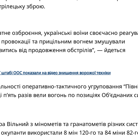
трілецьку зброю.
тне озброєння, українські воїни своєчасно реагу
і провокації та прицільним вогнем змушували
итись від продовження обстрілів”, — йдеться
 штабі ООС показали на відео знищення ворожої техніки
альності оперативно-тактичного угруповання “Півн
і п’ять разів вели вогонь по позиціях Об’єднаних с
а Вільний з мінометів та гранатометів різних сис
 окупанти використали 8 мін 120-го та 84 міни 82-г