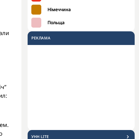
Німеччина
Польща
вали
РЕКЛАМА
іч”
ил:
тем.
о
УНН LITE