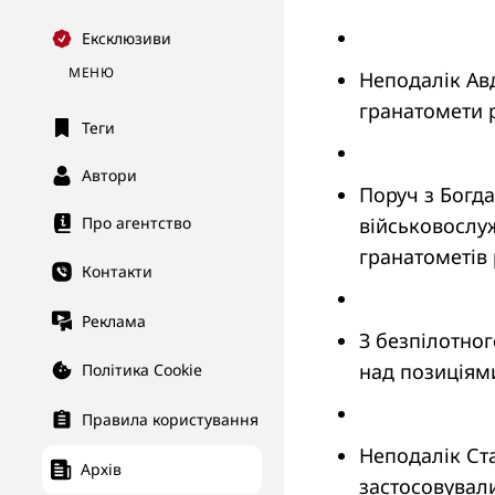
Ексклюзиви
МЕНЮ
Неподалік Авд
гранатомети р
Теги
Автори
Поруч з Богда
військовослуж
Про агентство
гранатометів 
Контакти
Реклама
З безпілотног
над позиціями
Політика Cookie
Правила користування
Неподалік Ста
Архів
застосовували