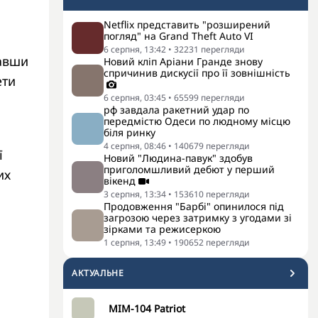
Netflix представить "розширений
погляд" на Grand Theft Auto VI
6 серпня, 13:42
•
32231
перегляди
вавши
Новий кліп Аріани Гранде знову
спричинив дискусії про її зовнішність
ети
6 серпня, 03:45
•
65599
перегляди
рф завдала ракетний удар по
передмістю Одеси по людному місцю
біля ринку
4 серпня, 08:46
•
140679
перегляди
ї
Новий "Людина-павук" здобув
приголомшливий дебют у перший
их
вікенд
3 серпня, 13:34
•
153610
перегляди
Продовження "Барбі" опинилося під
загрозою через затримку з угодами зі
зірками та режисеркою
1 серпня, 13:49
•
190652
перегляди
АКТУАЛЬНЕ
MIM-104 Patriot