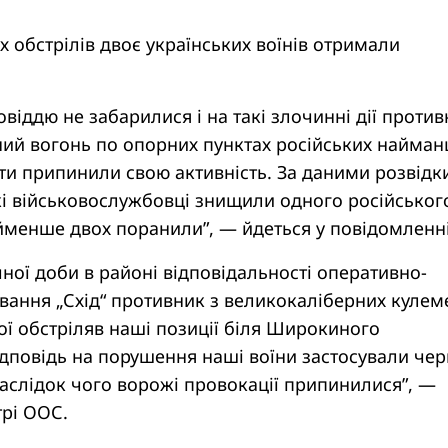
 обстрілів двоє українських воїнів отримали
овіддю не забарилися і на такі злочинні дії проти
ий вогонь по опорних пунктах російських найманц
ти припинили свою активність. За даними розвідк
кі військовослужбовці знищили одного російськог
йменше двох поранили”, — йдеться у повідомленні
чної доби в районі відповідальності оперативно-
вання „Схід“ противник з великокаліберних кулем
рої обстріляв наші позиції біля Широкиного
відповідь на порушення наші воїни застосували чер
наслідок чого ворожі провокації припинилися”, —
трі ООС.