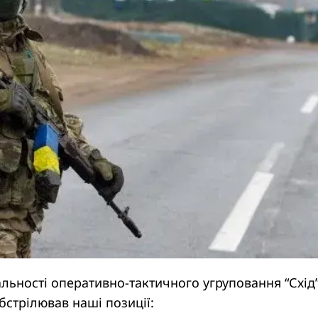
альності оперативно-тактичного угруповання “Схід
бстрілював наші позиції: