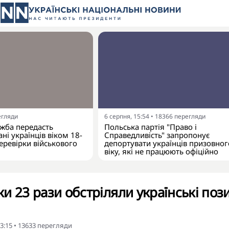
егляди
6 серпня, 15:54
•
18366
перегляди
жба передасть
Польська партія "Право і
ні українців віком 18-
Справедливість" запропонує
еревірки військового
депортувати українців призовног
віку, які не працюють офіційно
 23 рази обстріляли українські пози
3:15
•
13633
перегляди