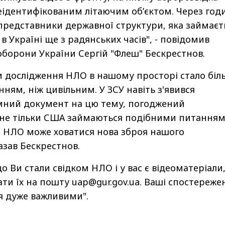
неідентифікованим літаючим об’єктом. Через год
представники державної структури, яка займаєт
 Україні ще з радянських часів", - повідомив
оборони України Сергій "Флеш" Бескрестнов.
и дослідження НЛО в нашому просторі стало біл
ням, ніж цивільним. У ЗСУ навіть з'явився
ємний документ на цю тему, погоджений
 не тільки США займаються подібними питанням
м НЛО може ховатися нова зброя нашого
азав Бескрестнов.
о Ви стали свідком НЛО і у вас є відеоматеріали
ати їх на пошту
uap@gur.gov.ua
. Ваші спостереже
я дуже важливими".