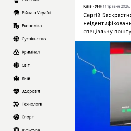
Київ
•
УНН
11 травня 2026, 
Війна в Україні
Сергій Бескрест
неідентифіковани
Економіка
спеціальну пошту
Суспільство
Кримінал
Світ
Київ
Здоров'я
Технології
Спорт
Культура