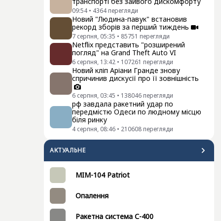
транспорті без зайвого дискомфорту
09:54
•
4364
перегляди
Новий "Людина-павук" встановив
рекорд зборів за перший тиждень
7 серпня, 05:35
•
85751
перегляди
Netflix представить "розширений
погляд" на Grand Theft Auto VI
6 серпня, 13:42
•
107261
перегляди
Новий кліп Аріани Гранде знову
спричинив дискусії про її зовнішність
6 серпня, 03:45
•
138046
перегляди
рф завдала ракетний удар по
передмістю Одеси по людному місцю
біля ринку
4 серпня, 08:46
•
210608
перегляди
АКТУАЛЬНЕ
MIM-104 Patriot
Опалення
Ракетна система С-400