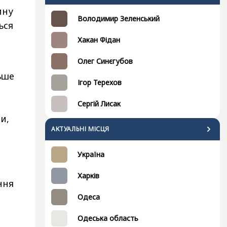
ину
Володимир Зеленський
ься
Хакан Фідан
Олег Синєгубов
ьше
Ігор Терехов
Сергій Лисак
и,
АКТУАЛЬНІ МІСЦЯ
Україна
,
Харків
ння
Одеса
Одеська область