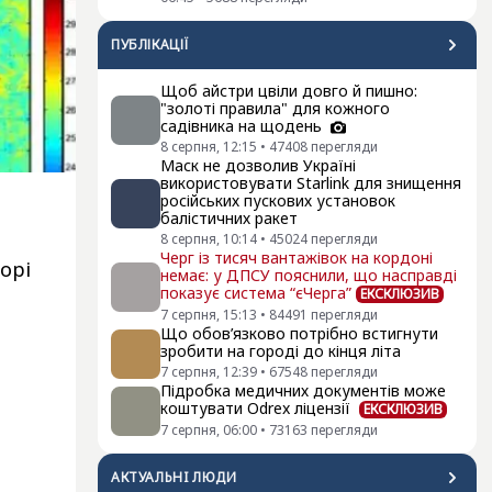
ПУБЛІКАЦІЇ
Щоб айстри цвіли довго й пишно:
"золоті правила" для кожного
садівника на щодень
8 серпня, 12:15
•
47408
перегляди
Маск не дозволив Україні
використовувати Starlink для знищення
російських пускових установок
балістичних ракет
8 серпня, 10:14
•
45024
перегляди
Черг із тисяч вантажівок на кордоні
орі
немає: у ДПСУ пояснили, що насправді
показує система “єЧерга”
ЕКСКЛЮЗИВ
7 серпня, 15:13
•
84491
перегляди
Що обов’язково потрібно встигнути
зробити на городі до кінця літа
7 серпня, 12:39
•
67548
перегляди
Підробка медичних документів може
коштувати Odrex ліцензії
ЕКСКЛЮЗИВ
7 серпня, 06:00
•
73163
перегляди
АКТУАЛЬНI ЛЮДИ