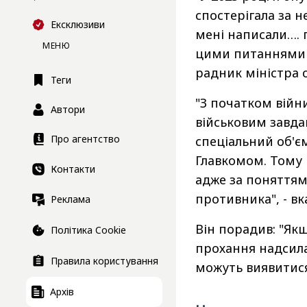
спостерігала за 
Ексклюзиви
мені написали…. 
МЕНЮ
цими питаннями в
радник міністра 
Теги
"З початком війн
Автори
військовим завдан
Про агентство
спеціальний об'
Главкомом. Тому
Контакти
адже за поняття
противника", - вк
Реклама
Він порадив: "Якщ
Політика Cookie
прохання надсил
Правила користування
можуть виявитис
Архів