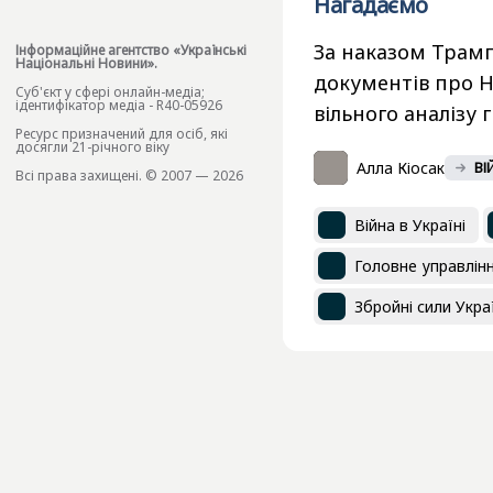
Нагадаємо
За наказом Трам
Інформаційне агентство «Українські
Національні Новини».
документів про Н
Cуб'єкт у сфері онлайн-медіа;
ідентифікатор медіа - R40-05926
вільного аналізу 
Ресурс призначений для осіб, які
досягли 21-річного віку
Алла Кіосак
ВІ
Всі права захищені. © 2007 — 2026
Війна в Україні
Головне управлінн
Збройні сили Укра