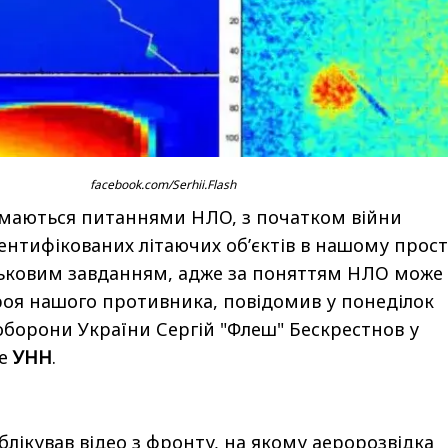
facebook.com/Serhii.Flash
маються питаннями НЛО, з початком війни
ентифікованих літаючих об’єктів в нашому прост
ськовим завданням, адже за поняттям НЛО може
роя нашого противника, повідомив у понеділок
оборони України Сергій "Флеш" Бескрестнов у
ше
УНН
.
ублікував відео з фронту, на якому аеророзвідка