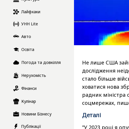
Лайфхаки
УНН Lite
Авто
Освіта
Не лише США зай
Погода та довкілля
дослідження неід
Нерухомість
стало більше вій
ховатися нова зб
Фінанси
радник міністра 
Кулінар
соцмережах, пи
Новини Бізнесу
Деталі
Публікації
"У 2023 році я оп