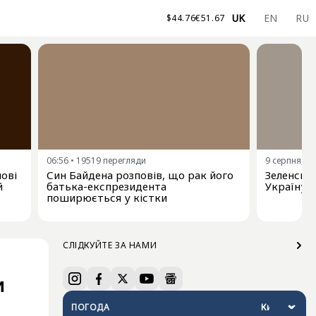
UK
EN
RU
$
44.76
€
51.67
06:56
•
19519
перегляди
9 серпня, 00
нові
Син Байдена розповів, що рак його
Зеленськи
й
батька-експрезидента
Україну 
поширюється у кістки
СЛІДКУЙТЕ ЗА НАМИ
и
ПОГОДА