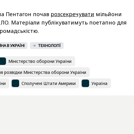
па Пентагон почав
розсекречувати
мільйони
ЛО. Матеріали публікуватимуть поетапно для
громадськістю.
ЙНА В УКРАЇНІ
ТЕХНОЛОГІЇ
Міністерство оборони України
я розвідки Міністерства оборони України
їни
Сполучені Штати Америки
Україна