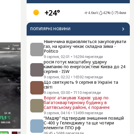
+24°
4.6
м/с
42
%
754
мм
ПОПУЛЯРНI НОВИНИ
Німеччина відмовляється закуповувати
газ, на країну чекає складна зима -
Politico
9 серпня, 02:01
•
16294
перегляди
росія готує масштабну ударну
кампанію по енергосистемі Києва до 24
серпня - ISW
9 серпня, 02:32
•
16592
перегляди
Що святкують 9 серпня в Україні та
світі
9 серпня, 03:00
•
7110
перегляди
Ворог атакував Харків: удар по
багатоквартирному будинку в
Салтівському районі, є поранені
9 серпня, 04:16
•
13499
перегляди
“Мадяр” підтвердив знищення позицій
С-400 у Геленджику та ще чотири
елементи ППО рф
06:45
•
5688
перегляди