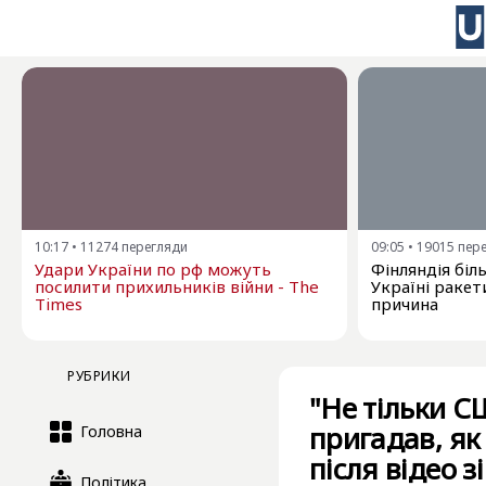
10:17
•
11274
перегляди
09:05
•
19015
пер
Удари України по рф можуть
Фінляндія бі
посилити прихильників війни - The
Україні ракети
Times
причина
РУБРИКИ
"Не тільки 
пригадав, як
Головна
після відео 
Політика