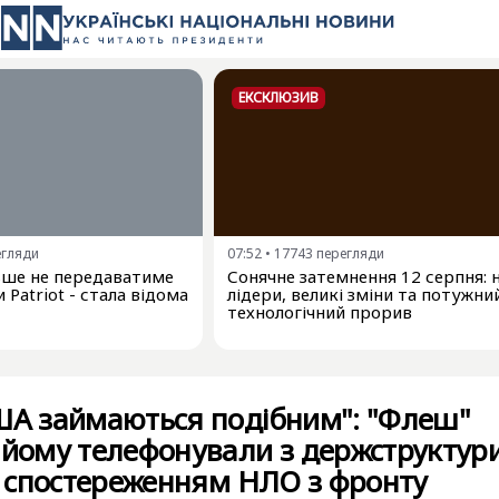
ЕКСКЛЮЗИВ
егляди
07:52
•
17743
перегляди
льше не передаватиме
Сонячне затемнення 12 серпня: 
 Patriot - стала відома
лідери, великі зміни та потужни
технологічний прорив
США займаються подібним": "Флеш"
 йому телефонували з держструктур
зі спостереженням НЛО з фронту