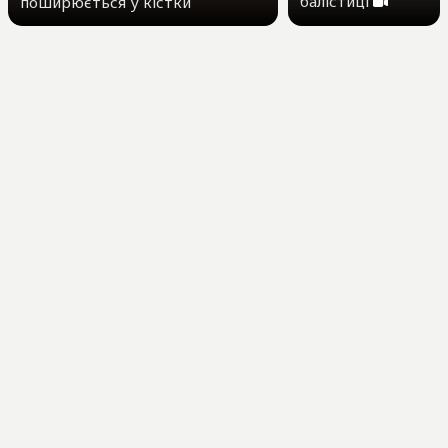
балістиці
поширюється у кістки