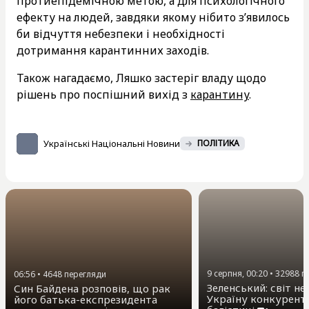
протиепідемічною метою, а для психологічного
ефекту на людей, завдяки якому нібито з’явилось
би відчуття небезпеки і необхідності
дотримання карантинних заходів.
Також нагадаємо, Ляшко застеріг владу щодо
рішень про поспішний вихід з
карантину
.
Українські Національні Новини
ПОЛІТИКА
9 серпня, 00:20
•
32988
п
06:56
•
4648
перегляди
Зеленський: світ не
Син Байдена розповів, що рак
Україну конкурент
його батька-експрезидента