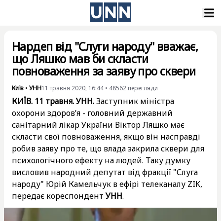
Нардеп від "Слуги народу" вважає,
що Ляшко мав би скласти
повноваження за заяву про сквери
Київ
•
УНН
11 травня 2020, 16:44
•
48562
перегляди
КИЇВ. 11 травня. УНН.
Заступник міністра
охорони здоров’я - головний державний
санітарний лікар України Віктор Ляшко має
скласти свої повноваження, якщо він насправді
робив заяву про те, що влада закрила сквери для
психологічного ефекту на людей. Таку думку
висловив народний депутат від фракції "Слуга
народу" Юрій Камельчук в ефірі телеканалу ZIK,
передає кореспондент
УНН
.