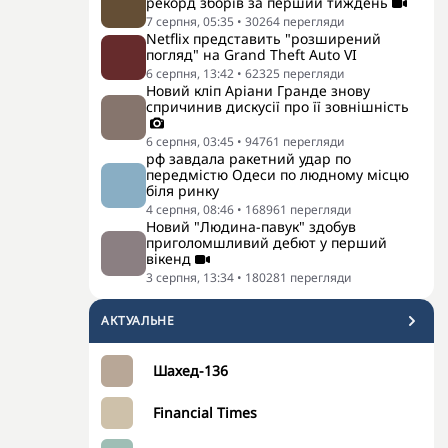
рекорд зборів за перший тиждень
7 серпня, 05:35
•
30264
перегляди
Netflix представить "розширений
погляд" на Grand Theft Auto VI
6 серпня, 13:42
•
62325
перегляди
Новий кліп Аріани Гранде знову
спричинив дискусії про її зовнішність
6 серпня, 03:45
•
94761
перегляди
рф завдала ракетний удар по
передмістю Одеси по людному місцю
біля ринку
4 серпня, 08:46
•
168961
перегляди
Новий "Людина-павук" здобув
приголомшливий дебют у перший
вікенд
3 серпня, 13:34
•
180281
перегляди
АКТУАЛЬНЕ
Шахед-136
Financial Times