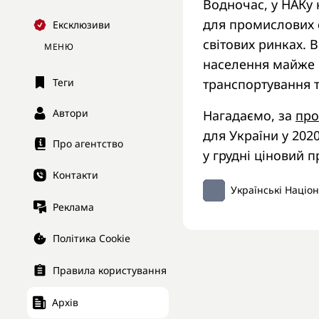
Водночас, у НАКу 
для промислових с
Ексклюзиви
світових ринках. В
МЕНЮ
населення майже н
транспортування т
Теги
Автори
Нагадаємо, за
про
для України у 2020
Про агентство
у грудні ціновий п
Контакти
Українські Націо
Реклама
Політика Cookie
Правила користування
Архів