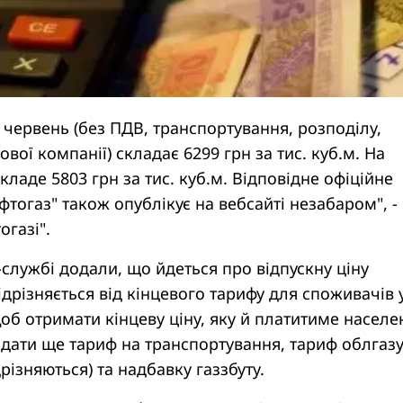
а червень (без ПДВ, транспортування, розподілу,
вої компанії) складає 6299 грн за тис. куб.м. На
кладе 5803 грн за тис. куб.м. Відповідне офіційне
тогаз" також опублікує на вебсайті незабаром", -
огазі".
-службі додали, що йдеться про відпускну ціну
ідрізняється від кінцевого тарифу для споживачів 
Щоб отримати кінцеву ціну, яку й платитиме населе
одати ще тариф на транспортування, тариф облгазу
різняються) та надбавку газзбуту.