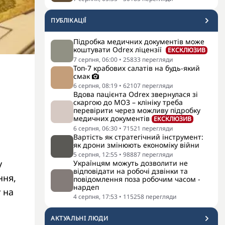
ПУБЛІКАЦІЇ
Підробка медичних документів може
коштувати Odrex ліцензії
ЕКСКЛЮЗИВ
7 серпня, 06:00
•
25833
перегляди
Топ-7 крабових салатів на будь-який
смак
6 серпня, 08:19
•
62107
перегляди
Вдова пацієнта Odrex звернулася зі
скаргою до МОЗ – клініку треба
перевірити через можливу підробку
медичних документів
ЕКСКЛЮЗИВ
6 серпня, 06:30
•
71521
перегляди
Вартість як стратегічний інструмент:
як дрони змінюють економіку війни
5 серпня, 12:55
•
98887
перегляди
у
Українцям можуть дозволити не
відповідати на робочі дзвінки та
ння,
повідомлення поза робочим часом -
нардеп
 на
4 серпня, 17:53
•
115258
перегляди
АКТУАЛЬНI ЛЮДИ