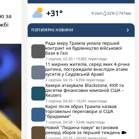
+31°
2
м/с
32
%
747
мм
ю за
жбі
ПОПУЛЯРНI НОВИНИ
Рада миру Трампа уклала перший
контракт на будівництво військової
бази в Газі
7 серпня, 02:30
•
15382
перегляди
11 мирних жителів, серед яких 4-річна
дитина, постраждали внаслідок атаки
хуситів у Саудівській Аравії
7 серпня, 04:16
•
6394
перегляди
Хакери атакували Blackstone, KKR та
десятки фінансових компаній США –
Reuters
7 серпня, 04:30
•
16241
перегляди
Карні після образ Трампа назвав
торговельні переговори зі США
"бридкими"
7 серпня, 04:58
•
9246
перегляди
Новий "Людина-павук" встановив
рекорд зборів за перший тиждень
7 серпня, 05:35
•
30185
перегляди