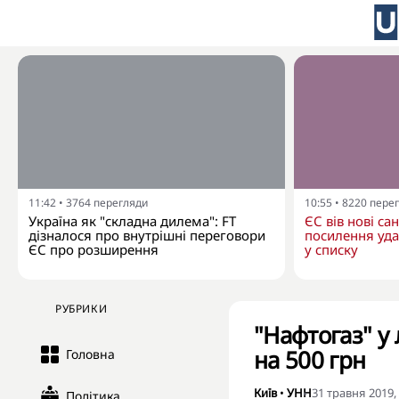
11:42
•
3764
перегляди
10:55
•
8220
пере
Україна як "складна дилема": FT
ЄС вів нові сан
дізналося про внутрішні переговори
посилення удар
ЄС про розширення
у списку
РУБРИКИ
"Нафтогаз" у 
на 500 грн
Головна
Київ
•
УНН
31 травня 2019,
Політика