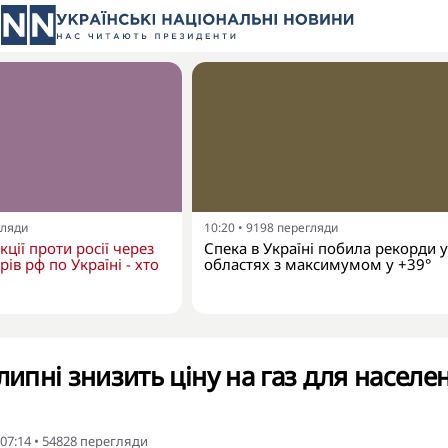
гляди
10:20
•
9198
перегляди
кції проти росії через
Спека в Україні побила рекорди у
ів рф по Україні - хто
областях з максимумом у +39°
липні знизить ціну на газ для населе
 07:14
•
54828
перегляди