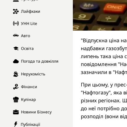
Лайфхаки
УНН Lite
Авто
"Відпускна ціна н
надбавки газозбуто
Освіта
липень така ціна с
Погода та довкілля
повідомлення "Наф
зазначили в "Нафт
Нерухомість
При цьому, у прес
Фінанси
"Нафтогазу", яка в
Кулінар
різних регіонах. 
до неї потрібно д
Новини Бізнесу
розподіл (вони від
Публікації