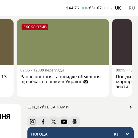
UK
RU
$
44.76
€
51.67
↑
0.07
↑
0.05
ЕКСКЛЮЗИВ
09:35
•
12309
перегляди
09:19
•
1218
 13
Раннє цвітіння та швидке обміління -
Поїзди у 
що чекає на річки в Україні
маршрут ч
знати
СЛІДКУЙТЕ ЗА НАМИ
ння
ПОГОДА