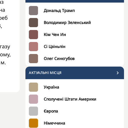
аз
на
Дональд Трамп
треб
Володимир Зеленський
,
Кім Чен Ин
газу
Сі Цзіньпін
ьому,
Олег Синєгубов
 м.
АКТУАЛЬНІ МІСЦЯ
Україна
Сполучені Штати Америки
Європа
Німеччина