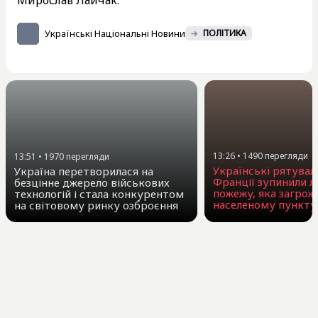
Українські Національні Новини
ПОЛІТИКА
13:26
•
1490
перегляди
13:51
•
1970
перегляди
Українські рятувал
Україна перетворилася на
Франції зупинили л
безцінне джерело військових
пожежу, яка загрож
технологій і стала конкурентом
населеному пункту
на світовому ринку озброєння