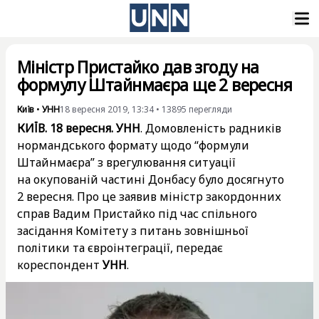
Міністр Пристайко дав згоду на
формулу Штайнмаєра ще 2 вересня
Київ
•
УНН
18 вересня 2019, 13:34
•
13895
перегляди
КИЇВ. 18 вересня. УНН
. Домовленість радників
нормандського формату щодо “формули
Штайнмаєра” з врегулювання ситуації
на окупованій частині Донбасу було досягнуто
2 вересня. Про це заявив міністр закордонних
справ Вадим Пристайко під час спільного
засідання Комітету з питань зовнішньої
політики та євроінтеграції, передає
кореспондент
УНН
.