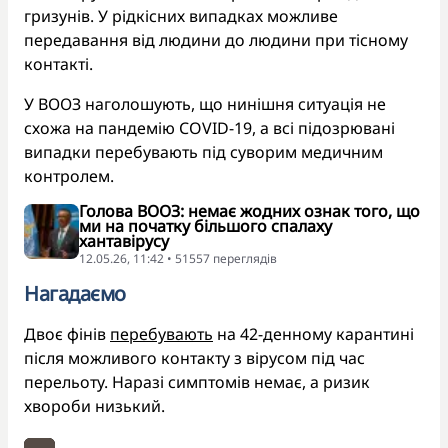
гризунів. У рідкісних випадках можливе
передавання від людини до людини при тісному
контакті.
У ВООЗ наголошують, що нинішня ситуація не
схожа на пандемію COVID-19, а всі підозрювані
випадки перебувають під суворим медичним
контролем.
Голова ВООЗ: немає жодних ознак того, що
ми на початку більшого спалаху
хантавірусу
12.05.26, 11:42 • 51557 переглядiв
Нагадаємо
Двоє фінів
перебувають
на 42-денному карантині
після можливого контакту з вірусом під час
перельоту. Наразі симптомів немає, а ризик
хвороби низький.