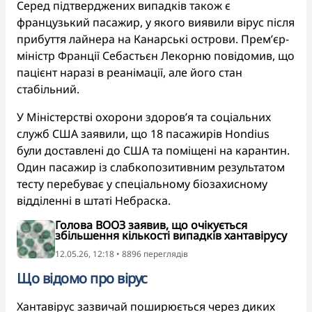
Серед підтверджених випадків також є
французький пасажир, у якого виявили вірус після
прибуття лайнера на Канарські острови. Прем’єр-
міністр Франції Себастьєн Лекорню повідомив, що
пацієнт наразі в реанімації, але його стан
стабільний.
У Міністерстві охорони здоров’я та соціальних
служб США заявили, що 18 пасажирів Hondius
були доставлені до США та поміщені на карантин.
Один пасажир із слабкопозитивним результатом
тесту перебуває у спеціальному біозахисному
відділенні в штаті Небраска.
Голова ВООЗ заявив, що очікується
збільшення кількості випадків хантавірусу
12.05.26, 12:18 • 8896 переглядiв
Що відомо про вірус
Хантавірус зазвичай поширюється через диких