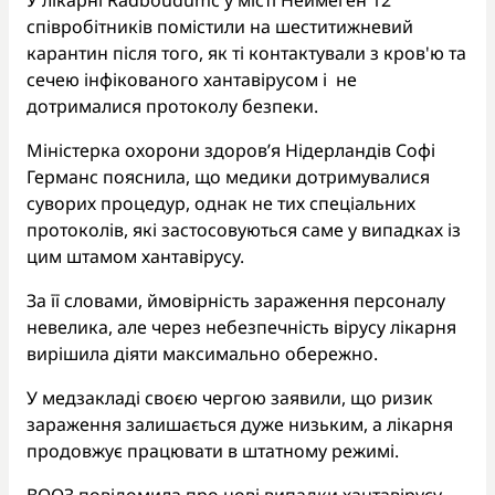
У лікарні Radboudumc у місті Неймеген 12
співробітників помістили на шеститижневий
карантин після того, як ті контактували з кров'ю та
сечею інфікованого хантавірусом і не
дотрималися протоколу безпеки.
Міністерка охорони здоров’я Нідерландів Софі
Германс пояснила, що медики дотримувалися
суворих процедур, однак не тих спеціальних
протоколів, які застосовуються саме у випадках із
цим штамом хантавірусу.
За її словами, ймовірність зараження персоналу
невелика, але через небезпечність вірусу лікарня
вирішила діяти максимально обережно.
У медзакладі своєю чергою заявили, що ризик
зараження залишається дуже низьким, а лікарня
продовжує працювати в штатному режимі.