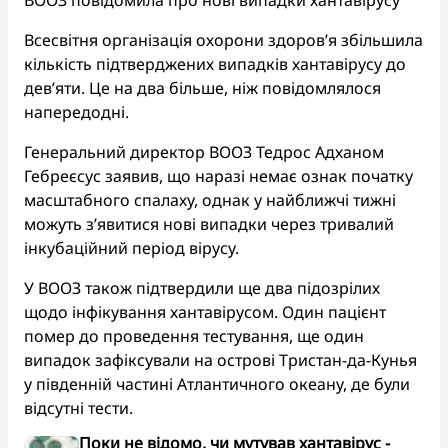
ВООЗ повідомила про нові випадки хантавірусу
Всесвітня організація охорони здоров’я збільшила
кількість підтверджених випадків хантавірусу до
дев’яти. Це на два більше, ніж повідомлялося
напередодні.
Генеральний директор ВООЗ Тедрос Адханом
Гебреєсус заявив, що наразі немає ознак початку
масштабного спалаху, однак у найближчі тижні
можуть з’явитися нові випадки через тривалий
інкубаційний період вірусу.
У ВООЗ також підтвердили ще два підозрілих
щодо інфікування хантавірусом. Один пацієнт
помер до проведення тестування, ще один
випадок зафіксували на острові Тристан-да-Кунья
у південній частині Атлантичного океану, де були
відсутні тести.
Поки не відомо, чи мутував хантавірус -