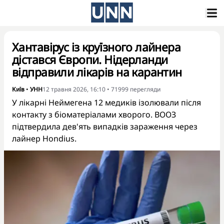
Хантавірус із круїзного лайнера
дістався Європи. Нідерланди
відправили лікарів на карантин
Київ
•
УНН
12 травня 2026, 16:10
•
71999
перегляди
У лікарні Неймегена 12 медиків ізолювали після
контакту з біоматеріалами хворого. ВООЗ
підтвердила дев'ять випадків зараження через
лайнер Hondius.