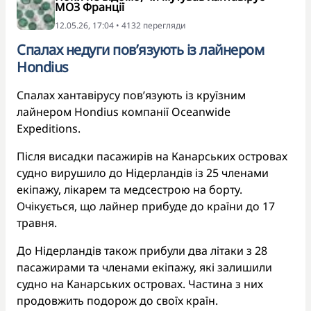
МОЗ Франції
12.05.26, 17:04 • 4132 перегляди
Спалах недуги пов’язують із лайнером
Hondius
Спалах хантавірусу пов’язують із круїзним
лайнером Hondius компанії Oceanwide
Expeditions.
Після висадки пасажирів на Канарських островах
судно вирушило до Нідерландів із 25 членами
екіпажу, лікарем та медсестрою на борту.
Очікується, що лайнер прибуде до країни до 17
травня.
До Нідерландів також прибули два літаки з 28
пасажирами та членами екіпажу, які залишили
судно на Канарських островах. Частина з них
продовжить подорож до своїх країн.