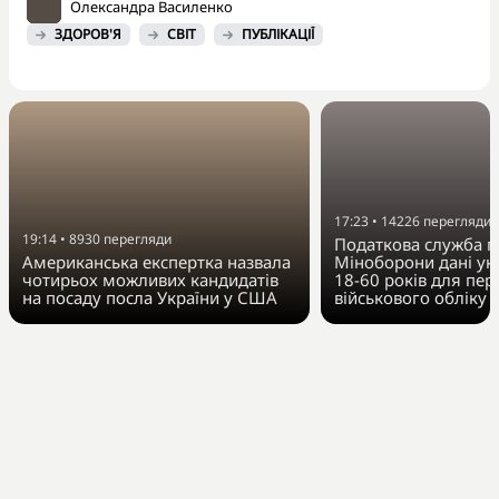
Олександра Василенко
ЗДОРОВ'Я
СВІТ
ПУБЛІКАЦІЇ
17:23
•
14226
перегляди
19:14
•
8930
перегляди
Податкова служба п
Американська експертка назвала
Міноборони дані укр
чотирьох можливих кандидатів
18-60 років для пер
на посаду посла України у США
військового обліку