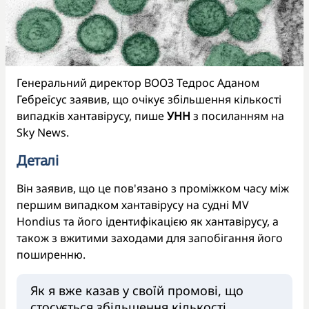
Генеральний директор ВООЗ Тедрос Аданом
Гебреїсус заявив, що очікує збільшення кількості
випадків хантавірусу, пише
УНН
з посиланням на
Sky News.
Деталі
Він заявив, що це пов'язано з проміжком часу між
першим випадком хантавірусу на судні MV
Hondius та його ідентифікацією як хантавірусу, а
також з вжитими заходами для запобігання його
поширенню.
Як я вже казав у своїй промові, що
стосується збільшення кількості