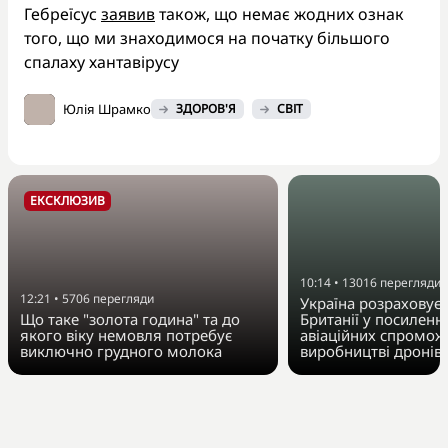
Гебреїсус
заявив
також, що немає жодних ознак
того, що ми знаходимося на початку більшого
спалаху хантавірусу
Юлія Шрамко
ЗДОРОВ'Я
СВІТ
ЕКСКЛЮЗИВ
10:14
•
13016
перегляди
12:21
•
5706
перегляди
Україна розраховує
Що таке "золота година" та до
Британії у посиленн
якого віку немовля потребує
авіаційних спромож
виключно грудного молока
виробництві дронів