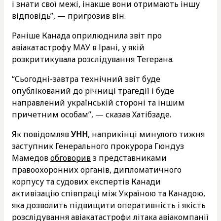
і знати свої межі, інакше вони отримають іншу
відповідь”, — пригрозив він.
Раніше Канада оприлюднила звіт про
авіакатастрофу МАУ в Ірані, у якій
розкритикувала розслідування Тегерана.
“Сьогодні-завтра технічний звіт буде
опублікований до річниці трагедії і буде
направлений українській стороні та іншим
причетним особам”, — сказав Хатібзаде.
Як повідомляв
УНН
, наприкінці минулого тижня
заступник Генерального прокурора Гюндуз
Мамедов
обговорив
з представниками
правоохоронних органів, дипломатичного
корпусу та судових експертів Канади
активізацію співпраці між Україною та Канадою,
яка дозволить підвищити оперативність і якість
розслідування авіакатастрофи літака авіакомпанії