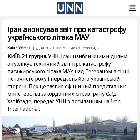
Іран анонсував звіт про катастрофу
українського літака МАУ
Київ
•
УНН
21 грудня 2020, 09:15
•
14849
перегляди
КИЇВ. 21 грудня. УНН.
Іран найближчими днями
опублікує технічний звіт про катастрофу
пасажирського літака МАУ над Тегераном в січні
поточного року і передасть його українській
стороні. Про це заявив офіційний представник
міністерства закордонних справ Ірану Саїд
Хатібзаде, передає
УНН
з посиланням на Iran
International.