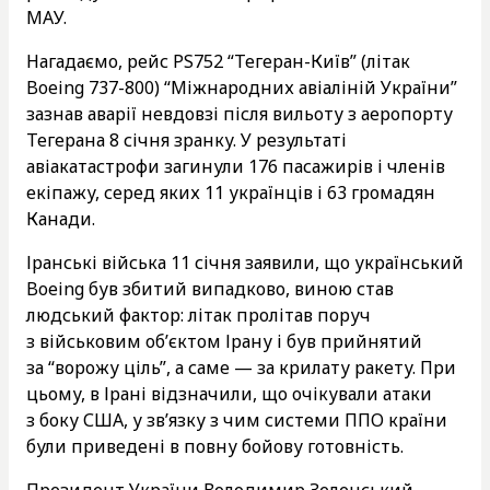
МАУ.
Нагадаємо, рейс PS752 “Тегеран-Київ” (літак
Boeing 737-800) “Міжнародних авіаліній України”
зазнав аварії невдовзі після вильоту з аеропорту
Тегерана 8 січня зранку. У результаті
авіакатастрофи загинули 176 пасажирів і членів
екіпажу, серед яких 11 українців і 63 громадян
Канади.
Іранські війська 11 січня заявили, що український
Boeing був збитий випадково, виною став
людський фактор: літак пролітав поруч
з військовим об’єктом Ірану і був прийнятий
за “ворожу ціль”, а саме — за крилату ракету. При
цьому, в Ірані відзначили, що очікували атаки
з боку США, у зв’язку з чим системи ППО країни
були приведені в повну бойову готовність.
Президент України Володимир Зеленський