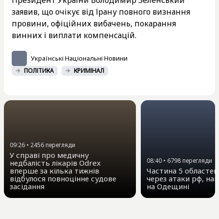
заявив, що очікує від Ірану повного визнання
провини, офіційних вибачень, покарання
винних і виплати компенсацій.
Українські Національні Новини
ПОЛІТИКА
КРИМІНАЛ
09:26
•
2456
перегляди
У справі про медичну
08:40
•
6798
перегляди
недбалість лікарів Odrex
вперше за кілька тижнів
Частина 5 областей 
відбулося повноцінне судове
через атаки рф, на
засідання
на Одещині