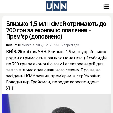
Близько 1,5 млн сімей отримають до
700 грн за економію опалення -
Прем'єр (доповнено)
Київ
•
УНН
26 квітня 2017, 07:32
•
16157
перегляди
КИЇВ. 26 квітня. УНН.
Близько 1,5 млн українських
родин отримають в рамках монетизації субсидій
по 700 грн за економію газу і електроенергії для
тепла під час опалювального сезону. Про це на
засіданні КМУ заявив прем’єр-міністр України
Володимир Гройсман, передає кореспондент
УНН
.