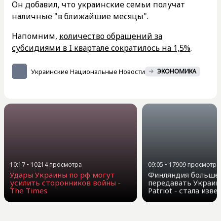
Он добавил, что украинские семьи получат
наличные "в ближайшие месяцы".
Напомним,
количество обращений за
субсидиями в I квартале сократилось на 1,5%
.
Украинские Национальные Новости
ЭКОНОМИКА
10:17
•
10214
просмотра
09:05
•
17909
просмотра
Удары Украины по рф могут
Финляндия больше 
усилить сторонников войны -
передавать Украин
The Times
Patriot - стала изв