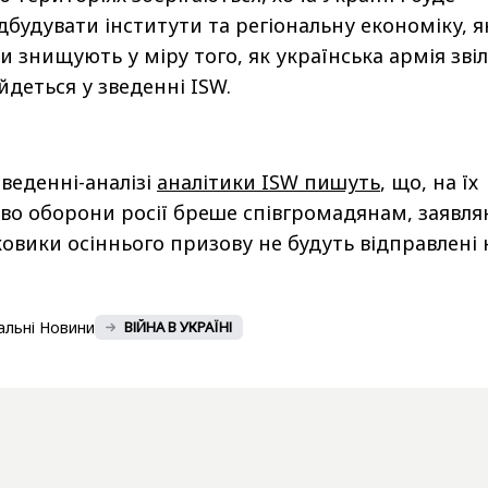
дбудувати інститути та регіональну економіку, я
и знищують у міру того, як українська армія зві
 йдеться у зведенні ISW.
веденні-аналізі
аналітики ISW пишуть
, що, на їх
тво оборони росії бреше співгромадянам, заявля
овики осіннього призову не будуть відправлені 
альні Новини
ВІЙНА В УКРАЇНІ