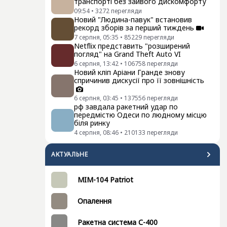
транспорті без зайвого дискомфорту
09:54
•
3272
перегляди
Новий "Людина-павук" встановив
рекорд зборів за перший тиждень
7 серпня, 05:35
•
85229
перегляди
Netflix представить "розширений
погляд" на Grand Theft Auto VI
6 серпня, 13:42
•
106758
перегляди
Новий кліп Аріани Гранде знову
спричинив дискусії про її зовнішність
6 серпня, 03:45
•
137556
перегляди
рф завдала ракетний удар по
передмістю Одеси по людному місцю
біля ринку
4 серпня, 08:46
•
210133
перегляди
АКТУАЛЬНЕ
MIM-104 Patriot
Опалення
Ракетна система С-400