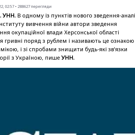
2, 02:57
•
288627
перегляди
. УНН.
В одному із пунктів нового зведення-анал
нституту вивчення війни автори зведення
ння окупаційної влади Херсонської області
я гривні поряд з рублем і називають це ознакою
мікою, і зі спробами знищити будь-які зв'язки
орії з Україною, пише
УНН.