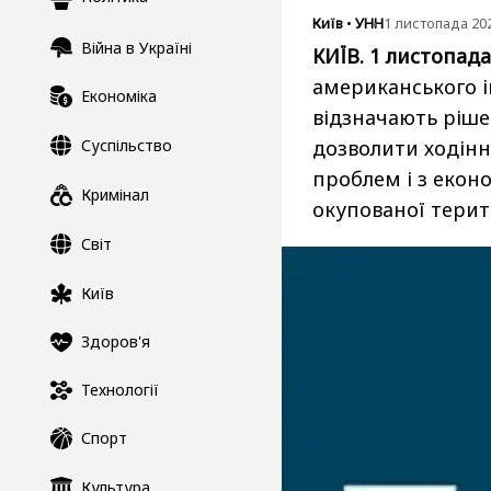
Київ
•
УНН
1 листопада 202
Війна в Україні
КИЇВ. 1 листопада
американського і
Економіка
відзначають ріше
Суспільство
дозволити ходінн
проблем і з еконо
Кримінал
окупованої терит
Світ
Київ
Здоров'я
Технології
Спорт
Культура