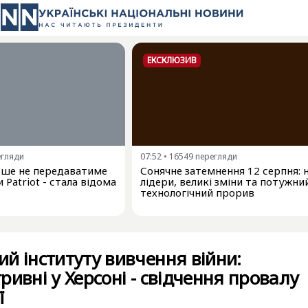
ЕКСКЛЮЗИВ
егляди
07:52
•
16549
перегляди
льше не передаватиме
Сонячне затемнення 12 серпня: 
 Patriot - стала відома
лідери, великі зміни та потужни
технологічний прорив
й інституту вивчення війни:
ривні у Херсоні - свідчення провалу
ї