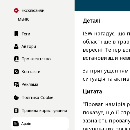
Ексклюзиви
МЕНЮ
Деталі
ISW нагадує, що 
Теги
області ще в трав
Автори
вересні. Тепер во
встановивши неви
Про агентство
За припущенням I
Контакти
ситуація та акти
Реклама
Цитата
Політика Cookie
“Провал намірів р
Правила користування
показує, що її сп
зазнають провалу
Архів
окупованих росією