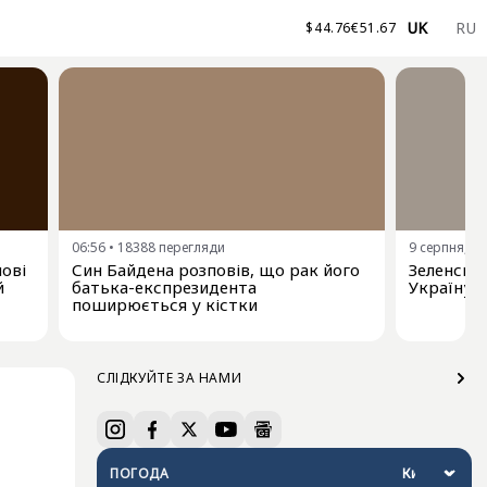
UK
RU
$
44.76
€
51.67
06:56
•
18388
перегляди
9 серпня, 00
нові
Син Байдена розповів, що рак його
Зеленськи
й
батька-експрезидента
Україну 
поширюється у кістки
СЛІДКУЙТЕ ЗА НАМИ
ПОГОДА