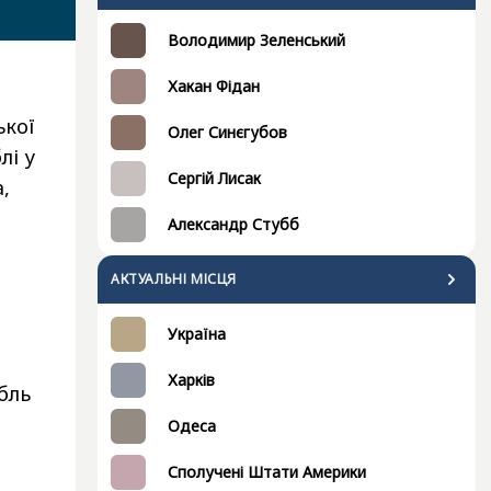
Володимир Зеленський
Хакан Фідан
ької
Олег Синєгубов
лі у
Сергій Лисак
,
Александр Стубб
АКТУАЛЬНІ МІСЦЯ
Україна
Харків
бль
Одеса
Сполучені Штати Америки