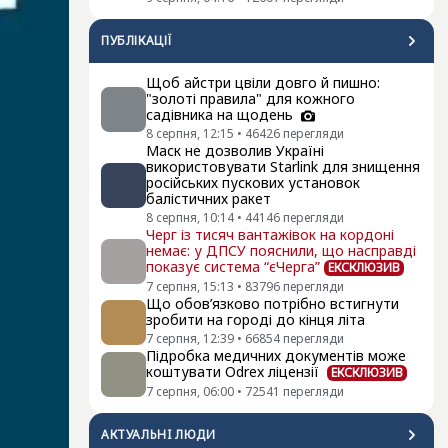
ПУБЛІКАЦІЇ
Щоб айстри цвіли довго й пишно:
"золоті правила" для кожного
садівника на щодень
8 серпня, 12:15
•
46426
перегляди
Маск не дозволив Україні
використовувати Starlink для знищення
російських пускових установок
балістичних ракет
8 серпня, 10:14
•
44146
перегляди
Черг із тисяч вантажівок на кордоні
немає: у ДПСУ пояснили, що насправді
показує система “єЧерга”
ЕКСКЛЮЗИВ
7 серпня, 15:13
•
83796
перегляди
Що обов’язково потрібно встигнути
зробити на городі до кінця літа
7 серпня, 12:39
•
66854
перегляди
Підробка медичних документів може
коштувати Odrex ліцензії
ЕКСКЛЮЗИВ
7 серпня, 06:00
•
72541
перегляди
АКТУАЛЬНI ЛЮДИ