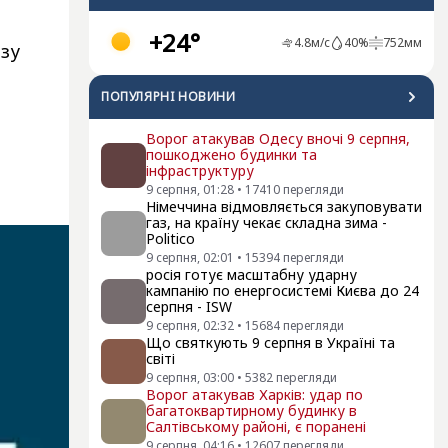
+24°
4.8
м/с
40
%
752
мм
ізу
ПОПУЛЯРНI НОВИНИ
Ворог атакував Одесу вночі 9 серпня,
пошкоджено будинки та
інфраструктуру
9 серпня, 01:28
•
17410
перегляди
Німеччина відмовляється закуповувати
газ, на країну чекає складна зима -
Politico
9 серпня, 02:01
•
15394
перегляди
росія готує масштабну ударну
кампанію по енергосистемі Києва до 24
серпня - ISW
9 серпня, 02:32
•
15684
перегляди
Що святкують 9 серпня в Україні та
світі
9 серпня, 03:00
•
5382
перегляди
Ворог атакував Харків: удар по
багатоквартирному будинку в
Салтівському районі, є поранені
9 серпня, 04:16
•
12607
перегляди