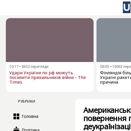
10:17
•
8632
перегляди
09:05
•
16963
пер
Удари України по рф можуть
Фінляндія бі
посилити прихильників війни - The
Україні ракети
Times
причина
РУБРИКИ
Американськи
повернення г
Головна
деукраїнізаці
Політика