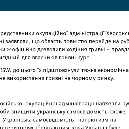
представники окупаційної адміністрації Херсонс
ні заявляли, що область повністю перейде на руб
ни ж офіційно дозволили ходіння гривні – правда
гідний для власників гривні курс.
SW, до цього їх підштовхнули тяжка економічна
вне використання гривні на чорному ринку.
осійської окупаційної адміністрації нав'язати ру
роби знищити українську самосвідомість, схоже,
. Українська самосвідомість і патріотизм на
 територіях зберігаються, хоча Україні і буде