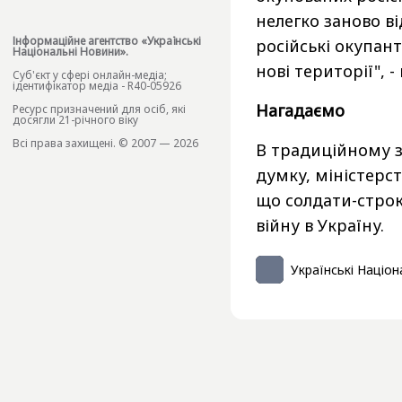
нелегко заново ві
Інформаційне агентство «Українські
російські окупант
Національні Новини».
нові території", -
Cуб'єкт у сфері онлайн-медіа;
ідентифікатор медіа - R40-05926
Нагадаємо
Ресурс призначений для осіб, які
досягли 21-річного віку
Всі права захищені. © 2007 — 2026
В традиційному з
думку, міністерс
що солдати-строк
війну в Україну.
Українські Націон