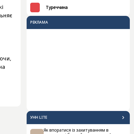
кі
Туреччина
льняє
РЕКЛАМА
ючи,
на
УНН LITE
Як впоратися із захитуванням в