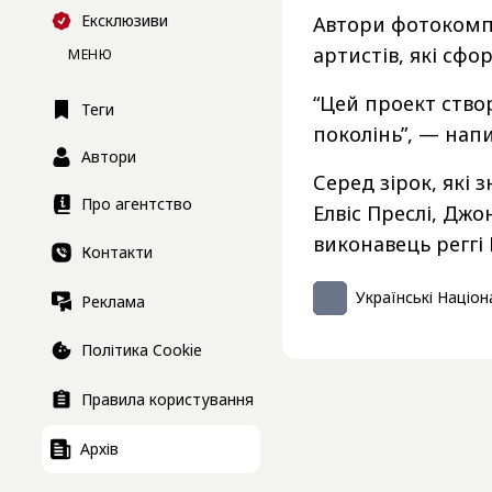
Ексклюзиви
Автори фотокомпо
артистів, які сфо
МЕНЮ
“Цей проект ство
Теги
поколінь”, — нап
Автори
Серед зірок, які 
Про агентство
Елвіс Преслі, Дж
виконавець реггі 
Контакти
Українські Націон
Реклама
Політика Cookie
Правила користування
Архів