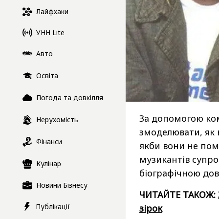
Лайфхаки
УНН Lite
Авто
Освіта
Погода та довкілля
За допомогою ко
Нерухомість
змоделювати, як в
Фінанси
якби вони не поме
музикантів супро
Кулінар
біографічною дов
Новини Бізнесу
ЧИТАЙТЕ ТАКОЖ:
Публікації
зірок