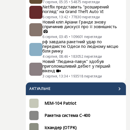
7 серпня, 05:35
•
54875
перегляди
Netflix представить "розширений
погляд" на Grand Theft Auto VI
6 серпня, 13:42
•
77830
перегляди
Новий кліп Аріани Гранде знову
спричинив дискусії про її зовнішність
6 серпня, 03:45
•
109601
перегляди
рф завдала ракетний удар по
передмістю Одеси по людному місцю
біля ринку
4 серпня, 08:46
•
183052
перегляди
Новий "Людина-павук" здобув
приголомшливий дебют у перший
вікенд
3 серпня, 13:34
•
193518
перегляди
АКТУАЛЬНЕ
MIM-104 Patriot
Ракетна система С-400
Іскандер (ОТРК)