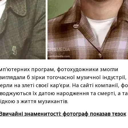
мп’ютерних програм, фотохудожники змогли
иглядали б зірки тогочасної музичної індустрії,
рли на злеті своєї кар’єри. На сайті компанії, ф
воджуються їх датою народження та смерті, а т
ідкою з життя музикантів.
Звичайні знаменитості: фотограф показав тезок