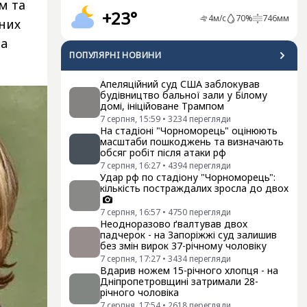
м та
+23°
4
м/с
70
%
746
мм
них
ia
ПОПУЛЯРНI НОВИНИ
Апеляційний суд США заблокував
будівництво бальної зали у Білому
домі, ініційоване Трампом
7 серпня, 15:59
•
3234
перегляди
На стадіоні "Чорноморець" оцінюють
масштаби пошкоджень та визначають
обсяг робіт після атаки рф
7 серпня, 16:27
•
4394
перегляди
Удар рф по стадіону "Чорноморець":
кількість постраждалих зросла до двох
7 серпня, 16:57
•
4750
перегляди
Неодноразово ґвалтував двох
падчерок - на Запоріжжі суд залишив
без змін вирок 37-річному чоловіку
7 серпня, 17:27
•
3434
перегляди
Вдарив ножем 15-річного хлопця - на
Дніпропетровщині затримали 28-
річного чоловіка
7 серпня, 17:54
•
2618
перегляди