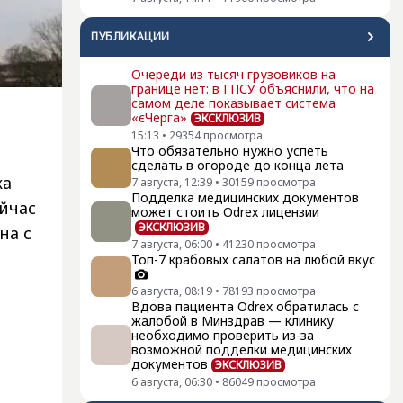
ПУБЛИКАЦИИ
Очереди из тысяч грузовиков на
границе нет: в ГПСУ объяснили, что на
самом деле показывает система
«єЧерга»
ЭКСКЛЮЗИВ
15:13
•
29354
просмотра
Что обязательно нужно успеть
сделать в огороде до конца лета
ка
7 августа, 12:39
•
30159
просмотра
Подделка медицинских документов
йчас
может стоить Odrex лицензии
ЭКСКЛЮЗИВ
на с
7 августа, 06:00
•
41230
просмотра
Топ-7 крабовых салатов на любой вкус
6 августа, 08:19
•
78193
просмотра
Вдова пациента Odrex обратилась с
жалобой в Минздрав — клинику
необходимо проверить из-за
возможной подделки медицинских
документов
ЭКСКЛЮЗИВ
6 августа, 06:30
•
86049
просмотра