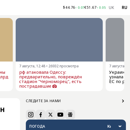
UK
RU
$
44.76
€
51.67
↑
0.07
↑
0.05
7 августа, 12:48
•
26932
просмотра
7 августа, 1
ны
рф атаковала Одессу:
Украина 
млрд
предварительно, повреждён
узнала о
стадион "Черноморец", есть
ЕС по ра
пострадавшие
СЛЕДИТЕ ЗА НАМИ
ен
ПОГОДА