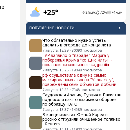
ие
+25°
2.9
м/с
72
%
747
мм
ПОПУЛЯРНЫЕ НОВОСТИ
Что обязательно нужно успеть
сделать в огороде до конца лета
7 августа, 12:39
•
30090
просмотра
ГУР заявило о "параде" Magura у
побережья Крыма "ко Дню Ялты" -
показали эксклюзивные кадры
7 августа, 13:26
•
19048
просмотра
рф осуществила одну из самых
массированных атак на "Укрнафту",
повреждены семь объектов добычи
7 августа, 13:33
•
7348
просмотра
Саудовская Аравия, Турция и Пакистан
подписали пакт о взаимной обороне
по образцу НАТО
7 августа, 13:37
•
14589
просмотра
В конце июля из Южной Кореи в
россию отгрузили очищенное топливо
- Reuters
7 августа, 14:11
•
11900
просмотра