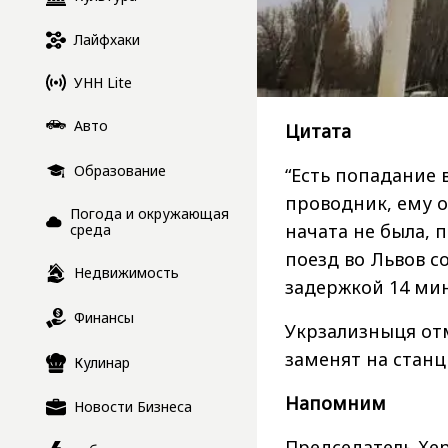
Лайфхаки
УНН Lite
Авто
Цитата
Образование
“Есть попадание 
проводник, ему 
Погода и окружающая
начата не была, 
среда
поезд во Львов с
Недвижимость
задержкой 14 мин
Финансы
Укрзализныця от
заменят на станц
Кулинар
Напомним
Новости Бизнеса
Председатель Хе