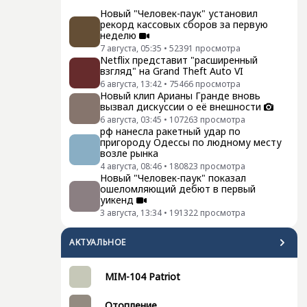
Новый "Человек-паук" установил
рекорд кассовых сборов за первую
неделю
7 августа, 05:35
•
52391
просмотра
Netflix представит "расширенный
взгляд" на Grand Theft Auto VI
6 августа, 13:42
•
75466
просмотра
Новый клип Арианы Гранде вновь
вызвал дискуссии о её внешности
6 августа, 03:45
•
107263
просмотра
рф нанесла ракетный удар по
пригороду Одессы по людному месту
возле рынка
4 августа, 08:46
•
180823
просмотра
Новый "Человек-паук" показал
ошеломляющий дебют в первый
уикенд
3 августа, 13:34
•
191322
просмотра
АКТУАЛЬНОЕ
MIM-104 Patriot
Отопление