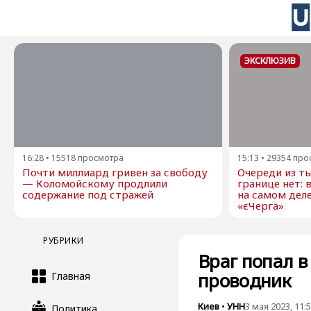
ЭКСКЛЮЗИВ
16:28
•
15518
просмотра
15:13
•
29354
про
Почти миллиард гривен за свободу
Очереди из ты
— Коломойскому продлили
границе нет: 
содержание под стражей
на самом дел
«єЧерга»
РУБРИКИ
Враг попал в
проводник
Главная
Киев
•
УНН
3 мая 2023, 11:
Политика