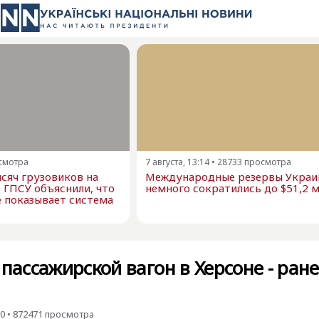
смотра
7 августа, 13:14
•
28733
просмотра
сяч грузовиков на
Международные резервы Украи
в ГПСУ объяснили, что
немного сократились до $51,2 
е показывает система
 пассажирской вагон в Херсоне - ран
50
•
872471
просмотра