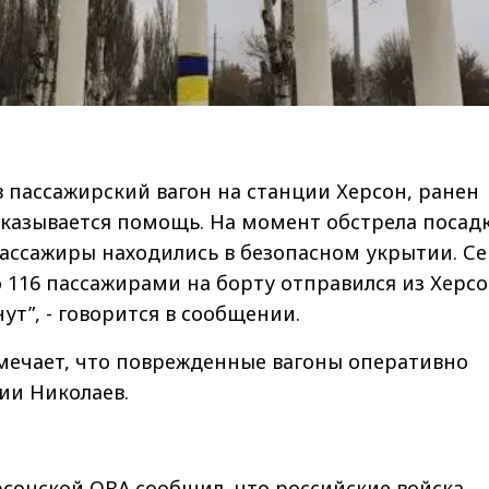
в пассажирский вагон на станции Херсон, ранен
оказывается помощь. На момент обстрела посад
пассажиры находились в безопасном укрытии. Се
о 116 пассажирами на борту отправился из Херсо
ут”, - говорится в сообщении.
мечает, что поврежденные вагоны оперативно
ии Николаев.
рсонской ОВА
сообщил
, что российские войска