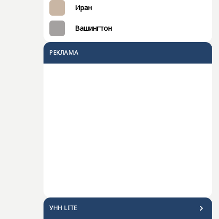
Иран
Вашингтон
РЕКЛАМА
УНН LITE