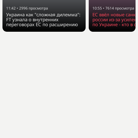
11:42
•
2996
просмотра
10:55
•
7614
просмотра
Украина как "сложная дилемма":
ЕС ввёл новые санк
FT узнала о внутренних
россии из-за усилен
переговорах ЕС по расширению
по Украине - кто в с