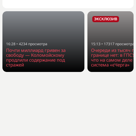
ЭКСКЛЮЗИВ
16:28
•
4234
просмотра
15:13
•
17317
просмотра
Почти миллиард гривен за
Очереди из тысяч г
свободу — Коломойскому
границе нет: в ГПСУ
продлили содержание под
что на самом деле 
стражей
система «єЧерга»