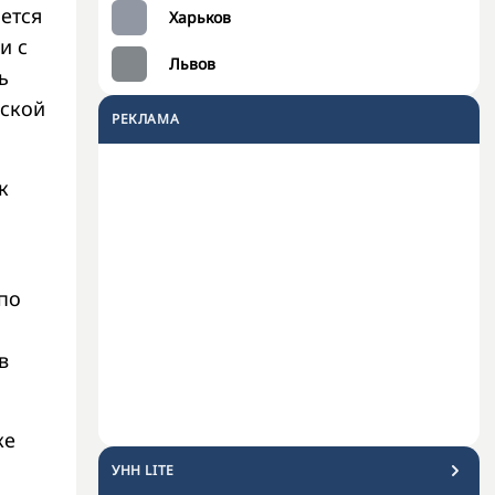
ется
Харьков
и с
Львов
ь
хской
РЕКЛАМА
к
по
в
же
УНН LITE