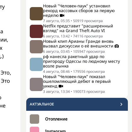
ту
Новый "Человек-паук" установил
рекорд кассовых сборов за первую
неделю
7 августа, 05:35
•
50919
просмотра
Netflix представит "расширенный
на
взгляд" на Grand Theft Auto VI
6 августа, 13:42
•
74116
просмотра
ии,
Новый клип Арианы Гранде вновь
вызвал дискуссии о её внешности
х
6 августа, 03:45
•
105947
просмотра
.)
рф нанесла ракетный удар по
пригороду Одессы по людному месту
ч
возле рынка
 Это,
4 августа, 08:46
•
179556
просмотра
Новый "Человек-паук" показал
 Это
ошеломляющий дебют в первый
уикенд
3 августа, 13:34
•
190073
просмотра
о
АКТУАЛЬНОЕ
мне
Отопление
Instagram