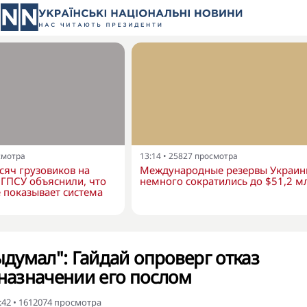
смотра
13:14
•
25827
просмотра
сяч грузовиков на
Международные резервы Украи
в ГПСУ объяснили, что
немного сократились до $51,2 м
 показывает система
выдумал": Гайдай опроверг отказ
 назначении его послом
:42
•
1612074
просмотра