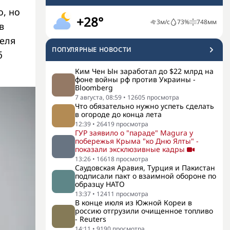
о, но
+28°
3
м/с
73
%
748
мм
в
теля
ПОПУЛЯРНЫЕ НОВОСТИ
б
Ким Чен Ын заработал до $22 млрд на
фоне войны рф против Украины -
Bloomberg
7 августа, 08:59
•
12605
просмотра
Что обязательно нужно успеть сделать
в огороде до конца лета
12:39
•
26419
просмотра
ГУР заявило о "параде" Magura у
побережья Крыма "ко Дню Ялты" -
показали эксклюзивные кадры
13:26
•
16618
просмотра
Саудовская Аравия, Турция и Пакистан
подписали пакт о взаимной обороне по
образцу НАТО
13:37
•
12411
просмотра
В конце июля из Южной Кореи в
россию отгрузили очищенное топливо
- Reuters
14:11
•
9190
просмотра