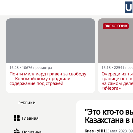
ЭКСКЛЮЗИВ
16:28
•
10676
просмотра
15:13
•
22541
про
Почти миллиард гривен за свободу
Очереди из ты
— Коломойскому продлили
границе нет: 
содержание под стражей
на самом деле
«єЧерга»
РУБРИКИ
"Это кто-то 
Казахстана в
Главная
Киев
•
УНН
23 мая 2023, 09
Политика