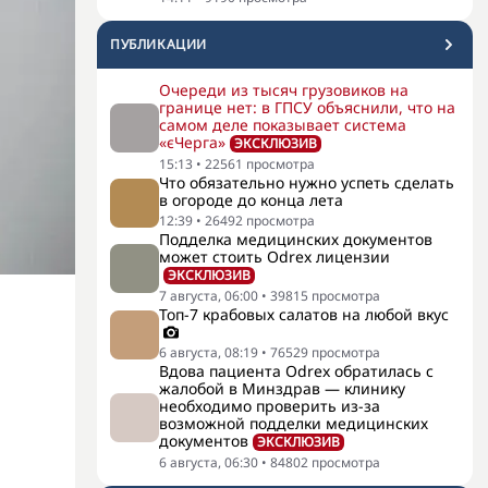
ПУБЛИКАЦИИ
Очереди из тысяч грузовиков на
границе нет: в ГПСУ объяснили, что на
самом деле показывает система
«єЧерга»
ЭКСКЛЮЗИВ
15:13
•
22561
просмотра
Что обязательно нужно успеть сделать
в огороде до конца лета
12:39
•
26492
просмотра
Подделка медицинских документов
может стоить Odrex лицензии
ЭКСКЛЮЗИВ
7 августа, 06:00
•
39815
просмотра
Топ-7 крабовых салатов на любой вкус
6 августа, 08:19
•
76529
просмотра
Вдова пациента Odrex обратилась с
жалобой в Минздрав — клинику
необходимо проверить из-за
возможной подделки медицинских
документов
ЭКСКЛЮЗИВ
6 августа, 06:30
•
84802
просмотра