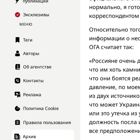
публикации
нормально, я гото
Эксклюзивы
корреспонденто
МЕНЮ
Относительно тог
информации о нес
Теги
ОГА считает так:
Авторы
«Россияне очень 
Об агентстве
что им хоть камни
что они боятся ре
Контакты
давление, по мое
Реклама
из двух источнико
что может Украин
Политика Cookie
или это утечка из
должность посла и
Правила пользования
все предположени
Архив