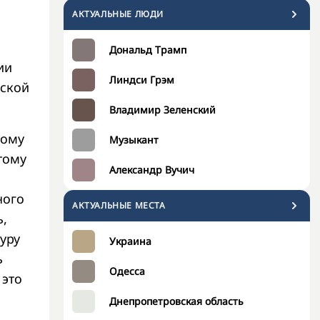
АКТУАЛЬНЫЕ ЛЮДИ
Дональд Трамп
ии
Линдси Грэм
нской
Владимир Зеленский
тому
Музыкант
тому
Александр Вучич
ного
АКТУАЛЬНЫЕ МЕСТА
ь,
уру
Украина
ь
Одесса
 это
Днепропетровская область