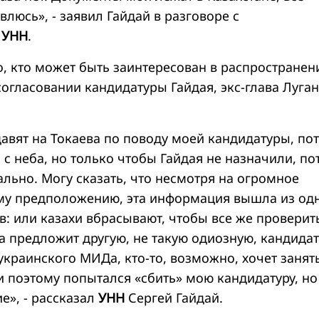
влюсь», - заявил Гайдай в разговоре с
м
УНН
.
о, кто может быть заинтересован в распространен
огласовании кандидатуры Гайдая, экс-глава Луга
давят на Токаева по поводу моей кандидатуры, по
 с неба, но только чтобы Гайдая не назначили, по
ально. Могу сказать, что несмотря на огромное
му предположению, эта информация вышла из од
в: или казахи вбрасывают, чтобы все же проверит
а предложит другую, не такую одиозную, кандидат
 украинского МИДа, кто-то, возможно, хочет занят
 поэтому попытался «сбить» мою кандидатуру, но
е», - рассказал
УНН
Сергей Гайдай.