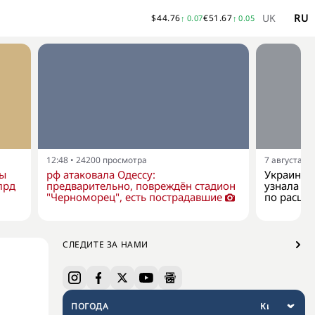
UK
RU
$
44.76
€
51.67
↑
0.07
↑
0.05
12:48
•
24200
просмотра
7 августа, 1
ны
рф атаковала Одессу:
Украина к
лрд
предварительно, повреждён стадион
узнала о 
"Черноморец", есть пострадавшие
по расши
СЛЕДИТЕ ЗА НАМИ
ПОГОДА