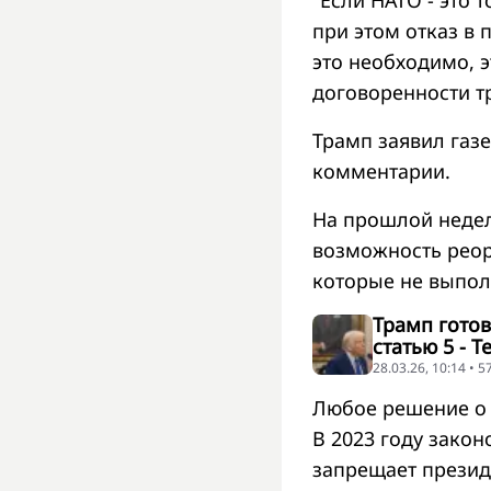
"Если НАТО - это 
при этом отказ в 
это необходимо, э
договоренности тр
Трамп заявил газет
комментарии.
На прошлой недел
возможность реор
которые не выпол
Трамп готов
статью 5 - T
28.03.26, 10:14 • 
Любое решение о 
В 2023 году зако
запрещает презид