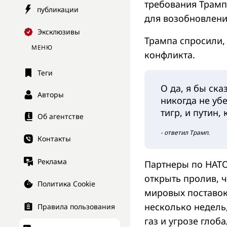
требования Трамп
публикации
для возобновлени
Эксклюзивы
Трампа спросили,
МЕНЮ
конфликта.
Теги
О да, я бы ска
Авторы
никогда не уб
тигр, и путин, 
Об агентстве
- ответил Трамп.
Контакты
Реклама
Партнеры по НАТО
открыть пролив, 
Политика Cookie
мировых поставок
несколько недель,
Правила пользования
газ и угрозе глоб