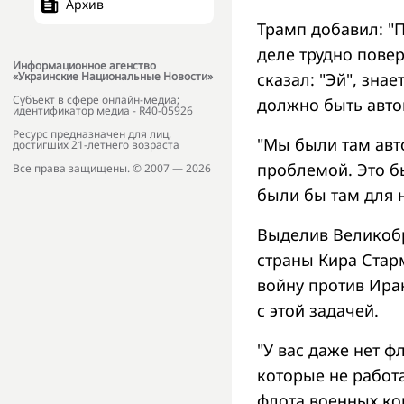
Архив
Трамп добавил: "П
деле трудно повер
Информационное агенство
сказал: "Эй", зна
«Украинские Национальные Новости»
Субъект в сфере онлайн-медиа;
должно быть авто
идентификатор медиа - R40-05926
Ресурс предназначен для лиц,
"Мы были там авт
достигших 21-летнего возраста
проблемой. Это б
Все права защищены. © 2007 — 2026
были бы там для н
Выделив Великоб
страны Кира Стар
войну против Ира
с этой задачей.
"У вас даже нет ф
которые не работа
флота военных ко