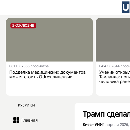
ЭКСКЛЮЗИВ
06:00
•
7366
просмотра
04:43
•
2644
прос
Подделка медицинских документов
Ученик открыл
может стоить Odrex лицензии
Таиланда: пог
человека ран
РУБРИКИ
Трамп сделал
Главная
Киев
•
УНН
1 апреля 2026, 