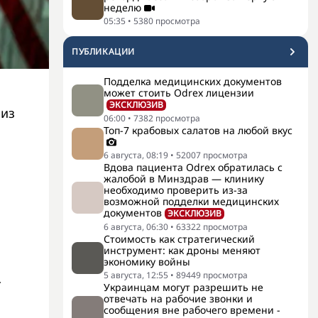
неделю
05:35
•
5380
просмотра
ПУБЛИКАЦИИ
Подделка медицинских документов
может стоить Odrex лицензии
ЭКСКЛЮЗИВ
 из
06:00
•
7382
просмотра
Топ-7 крабовых салатов на любой вкус
6 августа, 08:19
•
52007
просмотра
Вдова пациента Odrex обратилась с
жалобой в Минздрав — клинику
необходимо проверить из-за
возможной подделки медицинских
документов
ЭКСКЛЮЗИВ
6 августа, 06:30
•
63322
просмотра
Стоимость как стратегический
инструмент: как дроны меняют
экономику войны
5 августа, 12:55
•
89449
просмотра
т
Украинцам могут разрешить не
отвечать на рабочие звонки и
сообщения вне рабочего времени -