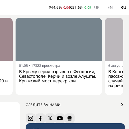
UK
EN
RU
$
44.69
€
51.63
↓
0.06
↑
0.09
01:05
•
17328
просмотра
6 августа, 2
В Крыму серия взрывов в Феодосии,
В Конго 
Севастополе, Керчи и возле Алушты,
пассажир
00 в
Крымский мост перекрыли
случай з
на речно
СЛЕДИТЕ ЗА НАМИ