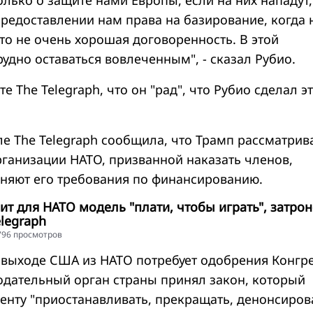
только о защите нами Европы, если на них нападут,
предоставлении нам права на базирование, когда
то не очень хорошая договоренность. В этой
удно оставаться вовлеченным", - сказал Рубио.
е The Telegraph, что он "рад", что Рубио сделал э
е The Telegraph сообщила, что Трамп рассматрив
ганизации НАТО, призванной наказать членов,
няют его требования по финансированию.
ит для НАТО модель "плати, чтобы играть", затрон
elegraph
5796 просмотров
выходе США из НАТО потребует одобрения Конгре
нодательный орган страны принял закон, который
енту "приостанавливать, прекращать, денонсиров