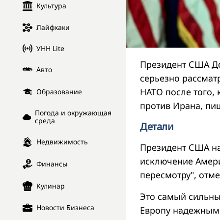
Культура
Лайфхаки
УНН Lite
Президент США Дон
Авто
серьезно рассмат
НАТО после того, 
Образование
против Ирана, п
Погода и окружающая
среда
Детали
Недвижимость
Президент США на
исключение Амери
Финансы
пересмотру", отме
Кулинар
Это самый сильны
Новости Бизнеса
Европу надежным 