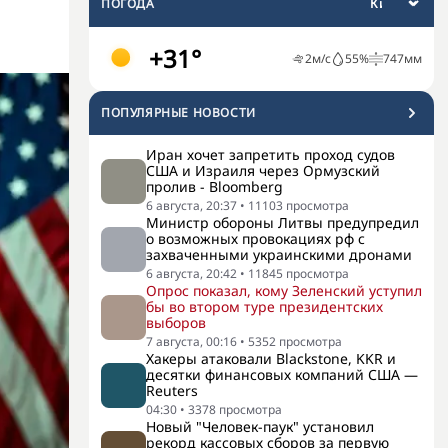
ПОГОДА
+31°
2
м/с
55
%
747
мм
ПОПУЛЯРНЫЕ НОВОСТИ
Иран хочет запретить проход судов
США и Израиля через Ормузский
пролив - Bloomberg
6 августа, 20:37
•
11103
просмотра
Министр обороны Литвы предупредил
о возможных провокациях рф с
захваченными украинскими дронами
6 августа, 20:42
•
11845
просмотра
Опрос показал, кому Зеленский уступил
бы во втором туре президентских
выборов
7 августа, 00:16
•
5352
просмотра
Хакеры атаковали Blackstone, KKR и
десятки финансовых компаний США —
Reuters
04:30
•
3378
просмотра
Новый "Человек-паук" установил
рекорд кассовых сборов за первую