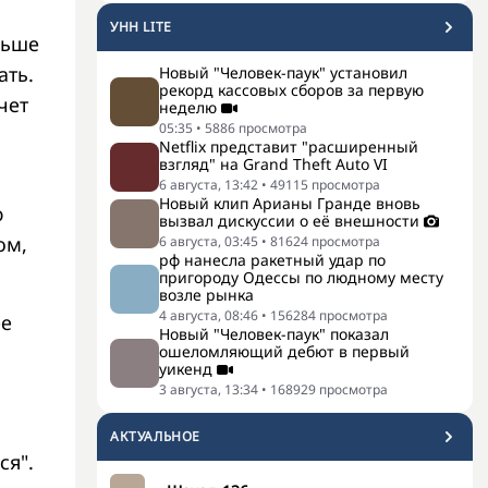
УНН LITE
льше
ать.
Новый "Человек-паук" установил
рекорд кассовых сборов за первую
чет
неделю
05:35
•
5886
просмотра
Netflix представит "расширенный
взгляд" на Grand Theft Auto VI
6 августа, 13:42
•
49115
просмотра
Новый клип Арианы Гранде вновь
ю
вызвал дискуссии о её внешности
ом,
6 августа, 03:45
•
81624
просмотра
рф нанесла ракетный удар по
пригороду Одессы по людному месту
возле рынка
4 августа, 08:46
•
156284
просмотра
ее
Новый "Человек-паук" показал
ошеломляющий дебют в первый
уикенд
3 августа, 13:34
•
168929
просмотра
АКТУАЛЬНОЕ
ся".