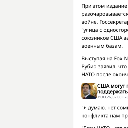
При этом издание
разочаровывается
войне. Госсекрет
"улица с односто
союзников США за 
военным базам.
Выступая на Fox 
Рубио заявил, что
НАТО после оконч
США могут 
поддержать
31.03.26, 02:00 • 
"Я думаю, нет со
конфликта нам при