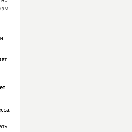
 но
 нам
ти
ает
ет
сса.
ать