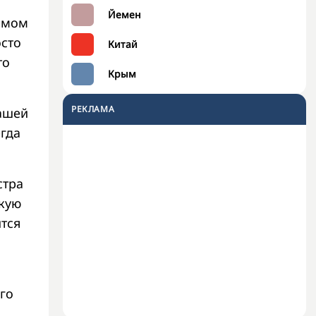
Йемен
самом
осто
Китай
то
Крым
РЕКЛАМА
нашей
гда
стра
скую
тся
ого