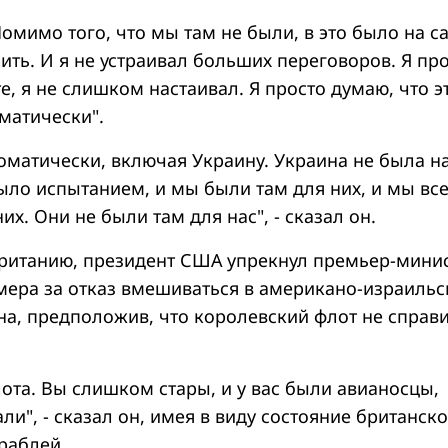
омимо того, что мы там не были, в это было на 
ить. И я не устраивал больших переговоров. Я пр
ете, я не слишком настаивал. Я просто думаю, что э
матически".
оматически, включая Украину. Украина не была 
ыло испытанием, и мы были там для них, и мы все
их. Они не были там для нас", - сказал он.
ританию, президент США упрекнул премьер-мини
мера за отказ вмешиваться в американо-израиль
на, предположив, что королевский флот не справи
лота. Вы слишком стары, и у вас были авианосцы,
ли", - сказал он, имея в виду состояние британск
раблей.