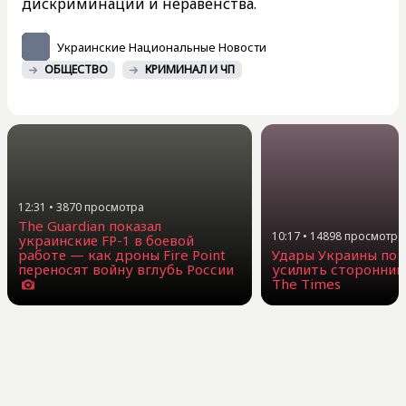
дискриминации и неравенства.
Украинские Национальные Новости
ОБЩЕСТВО
КРИМИНАЛ И ЧП
12:31
•
3870
просмотра
The Guardian показал
10:17
•
14898
просмотра
украинские FP-1 в боевой
работе — как дроны Fire Point
Удары Украины по 
переносят войну вглубь России
усилить сторонник
The Times