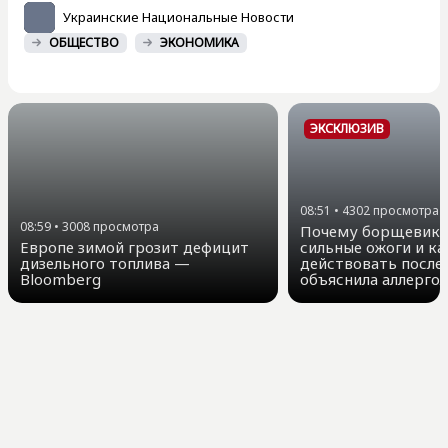
Украинские Национальные Новости
ОБЩЕСТВО
ЭКОНОМИКА
ЭКСКЛЮЗИВ
08:51
•
4302
просмотра
08:59
•
3008
просмотра
Почему борщевик 
Европе зимой грозит дефицит
сильные ожоги и ка
дизельного топлива —
действовать после
Bloomberg
объяснила аллергол