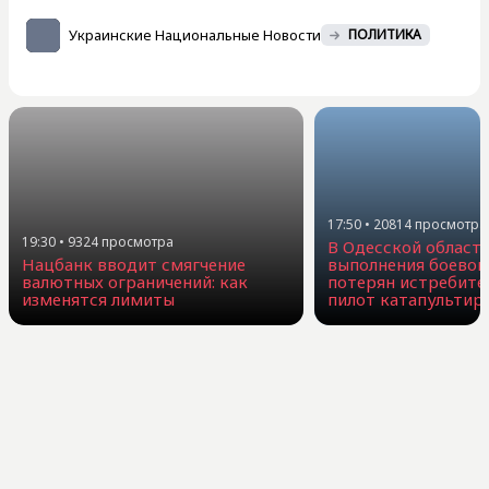
Украинские Национальные Новости
ПОЛИТИКА
17:50
•
20814
просмотра
19:30
•
9324
просмотра
В Одесской област
Нацбанк вводит смягчение
выполнения боевог
валютных ограничений: как
потерян истребите
изменятся лимиты
пилот катапультир