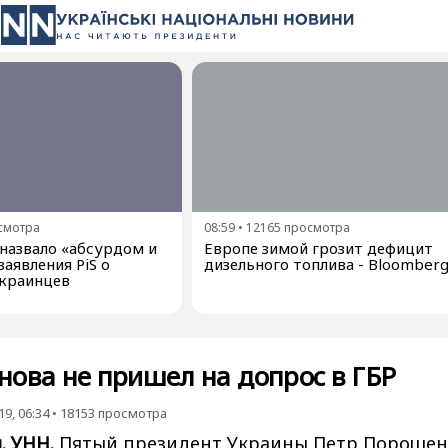
смотра
08:59
•
12165
просмотра
азвало «абсурдом и
Европе зимой грозит дефицит
аявления PiS о
дизельного топлива - Bloomber
краинцев
нова не пришел на допрос в ГБР
9, 06:34
•
18153
просмотра
. УНН.
Пятый президент Украины Петр Порошен