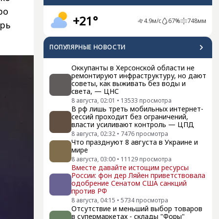
ро
+21°
4.9
м/с
67
%
748
мм
рь
ПОПУЛЯРНЫЕ НОВОСТИ
Оккупанты в Херсонской области не
ремонтируют инфраструктуру, но дают
советы, как выживать без воды и
света, — ЦНС
8 августа, 02:01
•
13533
просмотра
В рф лишь треть мобильных интернет-
сессий проходит без ограничений,
власти усиливают контроль — ЦПД
8 августа, 02:32
•
7476
просмотра
Что празднуют 8 августа в Украине и
мире
8 августа, 03:00
•
11129
просмотра
Вместе давайте истощим ресурсы
России: фон дер Ляйен приветствовала
одобрение Сенатом США санкций
против РФ
8 августа, 04:15
•
5734
просмотра
Отсутствие и меньший выбор товаров
в супермаркетах - склады "Форы"