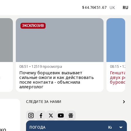
UK
RU
$
44.76
€
51.67
ЭКСКЛЮЗИВ
08:51
•
12519
просмотра
08:15
•
1261
Почему борщевик вызывает
Генштаб 
g
сильные ожоги и как действовать
двух рос
после контакта - объяснила
буровой 
аллерголог
СЛЕДИТЕ ЗА НАМИ
ПОГОДА
ко