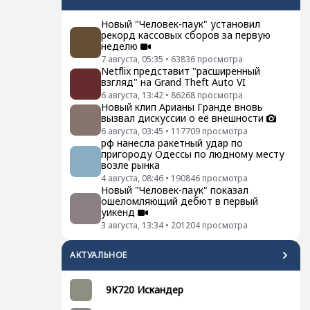
Новый "Человек-паук" установил
рекорд кассовых сборов за первую
неделю
7 августа, 05:35
•
63836
просмотра
Netflix представит "расширенный
взгляд" на Grand Theft Auto VI
6 августа, 13:42
•
86268
просмотра
Новый клип Арианы Гранде вновь
вызвал дискуссии о её внешности
6 августа, 03:45
•
117709
просмотра
рф нанесла ракетный удар по
пригороду Одессы по людному месту
возле рынка
4 августа, 08:46
•
190846
просмотра
Новый "Человек-паук" показал
ошеломляющий дебют в первый
уикенд
3 августа, 13:34
•
201204
просмотра
АКТУАЛЬНОЕ
9К720 Искандер