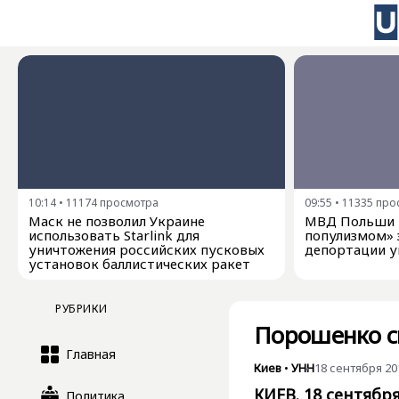
10:14
•
11174
просмотра
09:55
•
11335
про
Маск не позволил Украине
МВД Польши н
использовать Starlink для
популизмом» з
уничтожения российских пусковых
депортации у
установок баллистических ракет
РУБРИКИ
Порошенко с
Главная
Киев
•
УНН
18 сентября 201
КИЕВ. 18 сентября
Политика