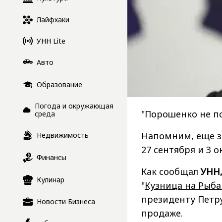
Лайфхаки
УНН Lite
Авто
Образование
Погода и окружающая
"Порошенко не по
среда
Напомним, еще з
Недвижимость
27 сентября и 3 о
Финансы
Как сообщал
УНН
Кулинар
"
Кузница на Рыб
президенту Петру
Новости Бизнеса
продаже.