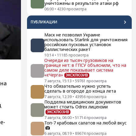
уничтожены в результате атаки рф
06:00
•
4230
просмотра
ПУБЛИКАЦИИ
Маск не позволил Украине
использовать Starlink для уничтожения
российских пусковых установок
баллистических ракет
10:14
•
11185
просмотра
Очереди из тысяч грузовиков на
границе нет: в ГПСУ объяснили, что на
самом деле показывает система
«єЧерга»
ЭКСКЛЮЗИВ
7 августа, 15:13
•
59761
просмотра
на
Что обязательно нужно успеть
сделать в огороде до конца лета
7 августа, 12:39
•
43956
просмотра
Подделка медицинских документов
д
может стоить Odrex лицензии
ЭКСКЛЮЗИВ
7 августа, 06:00
•
51714
просмотра
е-
Топ-7 крабовых салатов на любой вкус
6 августа, 08:19
•
89674
просмотра