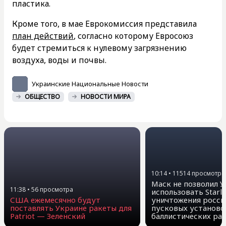
пластика.
Кроме того, в мае Еврокомиссия представила
план действий
, согласно которому Евросоюз
будет стремиться к нулевому загрязнению
воздуха, воды и почвы.
Украинские Национальные Новости
ОБЩЕСТВО
НОВОСТИ МИРА
10:14
•
11514
просмотра
Маск не позволил 
11:38
•
56
просмотра
использовать Starli
США ежемесячно будут
уничтожения росси
поставлять Украине ракеты для
пусковых установо
Patriot — Зеленский
баллистических ра