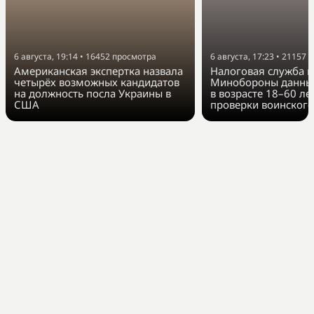
6 августа, 19:14
•
16452
просмотра
6 августа, 17:23
•
21157
п
Американская экспертка назвала
Налоговая служба п
четырёх возможных кандидатов
Минобороны данные
на должность посла Украины в
в возрасте 18–60 ле
США
проверки воинского