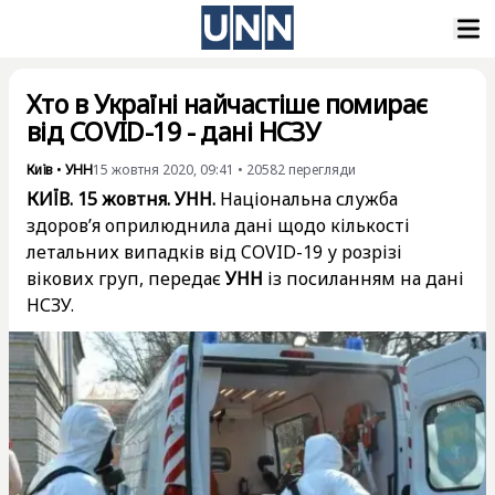
Хто в Україні найчастіше помирає
від COVID-19 - дані НСЗУ
Київ
•
УНН
15 жовтня 2020, 09:41
•
20582
перегляди
КИЇВ. 15 жовтня. УНН.
Національна служба
здоров’я оприлюднила дані щодо кількості
летальних випадків від COVID-19 у розрізі
вікових груп, передає
УНН
із
посиланням на дані
НСЗУ.