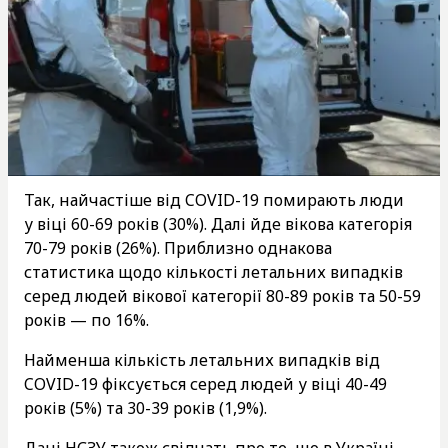
Так, найчастіше від COVID-19 помирають люди
у віці 60-69 років (30%). Далі йде вікова категорія
70-79 років (26%). Приблизно однакова
статистика щодо кількості летальних випадків
серед людей вікової категорії 80-89 років та 50-59
років — по 16%.
Найменша кількість летальних випадків від
COVID-19 фіксується серед людей у віці 40-49
років (5%) та 30-39 років (1,9%).
Дані НСЗУ також свідчать про те, що в Україні