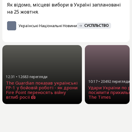
Як відомо, місцеві вибори в Україні заплановані
на 25 жовтня.
Українські Національні Новини
СУСПІЛЬСТВО
12:31
•
12683
перегляди
10:17
•
20492
перегляди
The Guardian показав українські
FP-1 у бойовій роботі - як дрони
Удари України по 
Fire Point переносять війну
посилити прихильни
вглиб росії
The Times