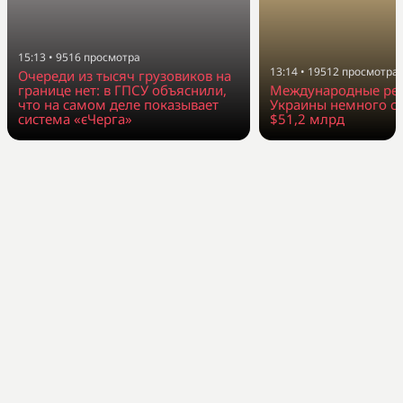
15:13
•
9516
просмотра
13:14
•
19512
просмотра
Очереди из тысяч грузовиков на
границе нет: в ГПСУ объяснили,
Международные ре
что на самом деле показывает
Украины немного со
система «єЧерга»
$51,2 млрд