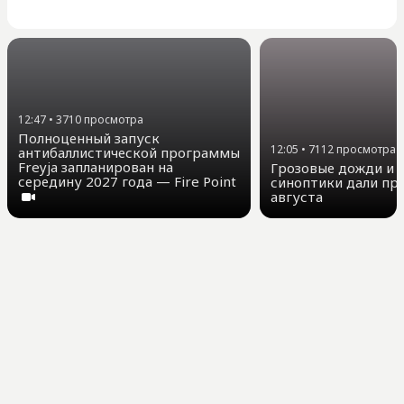
12:47
•
3710
просмотра
Полноценный запуск
12:05
•
7112
просмотра
антибаллистической программы
Freyja запланирован на
Грозовые дожди и д
середину 2027 года — Fire Point
синоптики дали про
августа