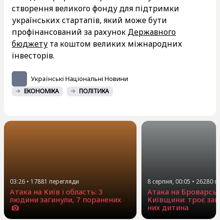
створення великого фонду для підтримки
українських стартапів, який може бути
профінансований за рахунок
Державного
бюджету
та коштом великих міжнародних
інвесторів.
Українські Національні Новини
ЕКОНОМІКА
ПОЛІТИКА
03:26
•
17881
перегляди
8 серпня, 00:05
•
26280
п
Атака на Київ і область: 3
Атака на Броварсь
людини загинули, 7 поранених
Київщини: троє заг
них дитина