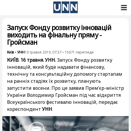
Запуск Фонду розвитку інновацій
виходить на фінальну пряму -
Гройсман
Київ
•
УНН
16 травня 2019, 07:37
•
15671
перегляди
КИЇВ. 16 травня. УНН.
Запуск Фонду розвитку
інновацій, який буде надавати фінансову,
технічну та консультаційну допомогу стартапам
на ранніх стадіях їх розвитку, планують
запустити восени. Про це заявив Прем’єр-міністр
України Володимир Гройсман під час відкриття
Всеукраїнського фестивалю інновацій, передає
кореспондент
УНН
.