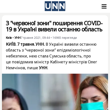
З "червоної зони" поширення COVID-
19 в Україні вивели останню область
Київ
•
УНН
7 травня 2021, 09:44
•
16965
перегляди
КИЇВ. 7 травня. УНН.
В Україні вивели останню
область з “червоної зони” епідеміологічної
небезпеки, нею стала Сумська область, про
це повідомив міністр Кабінету міністрів Олег
Немчінов, пише
УНН
.