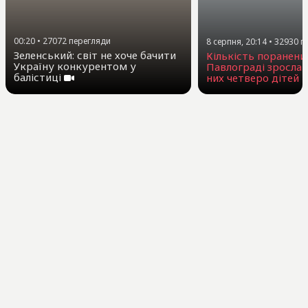
00:20
•
27072
перегляди
8 серпня, 20:14
•
32930
п
Зеленський: світ не хоче бачити
Кількість поранени
Україну конкурентом у
Павлограді зросла 
балістиці
них четверо дітей