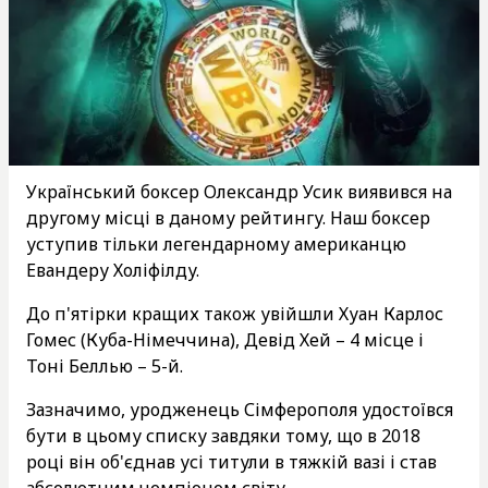
Український боксер Олександр Усик виявився на
другому місці в даному рейтингу. Наш боксер
уступив тільки легендарному американцю
Евандеру Холіфілду.
До п'ятірки кращих також увійшли Хуан Карлос
Гомес (Куба-Німеччина), Девід Хей – 4 місце і
Тоні Беллью – 5-й.
Зазначимо, уродженець Сімферополя удостоївся
бути в цьому списку завдяки тому, що в 2018
році він об'єднав усі титули в тяжкій вазі і став
абсолютним чемпіоном світу.