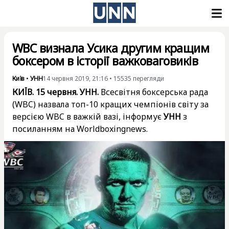
WBC визнала Усика другим кращим
боксером в історії важковаговиків
Київ
•
УНН
14 червня 2019, 21:16
•
15535
перегляди
КИЇВ. 15 червня. УНН.
Всесвітня боксерська рада
(WBC) назвала топ-10 кращих чемпіонів світу за
версією WBC в важкій вазі, інформує
УНН
з
посиланням на Worldboxingnews.