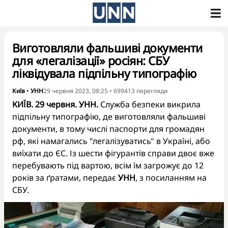
Виготовляли фальшиві документи
для «легалізації» росіян: СБУ
ліквідувала підпільну типографію
Київ
•
УНН
29 червня 2023, 08:25
•
699413
перегляди
КИЇВ. 29 червня. УНН.
Служба безпеки викрила
підпільну типографію, де виготовляли фальшиві
документи, в тому числі паспорти для громадян
рф, які намагались "легалізуватись" в Україні, або
виїхати до ЄС. Із шести фігурантів справи двоє вже
перебувають під вартою, всім їм загрожує до 12
років за ґратами, передає
УНН
, з посиланням на
СБУ
.