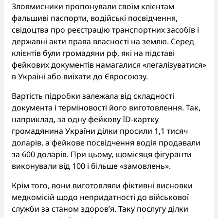
Зловмисники пропонували своїм клієнтам
фальшиві паспорти, водійські посвідчення,
свідоцтва про реєстрацію транспортних засобів і
державні акти права власності на землю. Серед
клієнтів були громадяни рф, які на підставі
фейкових документів намагалися «легалізуватися»
в Україні або виїхати до Євросоюзу.
Вартість підробки залежала від складності
документа і терміновості його виготовлення. Так,
наприклад, за одну фейкову ID-картку
громадянина України ділки просили 1,1 тисяч
доларів, а фейкове посвідчення водія продавали
за 600 доларів. При цьому, щомісяця фігуранти
виконували від 100 і більше «замовлень».
Крім того, вони виготовляли фіктивні висновки
медкомісій щодо непридатності до військової
служби за станом здоров’я. Таку послугу ділки