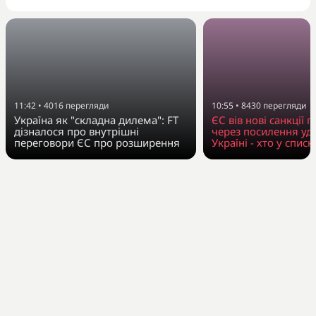
11:42
•
4016
перегляди
10:55
•
8430
перегляди
Україна як "складна дилема": FT
ЄС вів нові санкції п
дізналося про внутрішні
через посилення уда
переговори ЄС про розширення
Україні - хто у списк