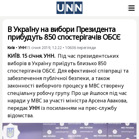
В Україну на вибори Президента
прибудуть 850 спостерігачів ОБСЄ
Київ
•
УНН
15 січня 2019, 12:22
•
10636
перегляди
КИЇВ. 15 січня. УНН.
Під час президентських
виборів в Україну приїдуть близько 850
спостерігачів ОБСЄ. Для ефективної співпраці та
забезпечення публічної безпеки, а також
законності виборчого процесу в МВС створену
спеціальну робочу групу. Про це йшлося під час
наради у МВС за участі міністра Арсена Авакова,
передає
УНН
із посиланням на прес-службу
відомства.