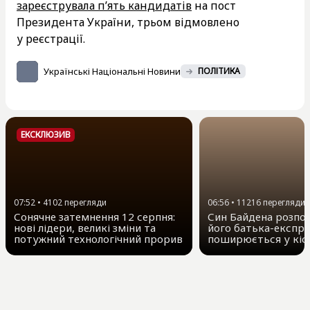
зареєструвала п’ять кандидатів
на пост
Президента України, трьом відмовлено
у реєстрації.
Українські Національні Новини
ПОЛІТИКА
ЕКСКЛЮЗИВ
07:52
•
4102
перегляди
06:56
•
11216
перегляди
Сонячне затемнення 12 серпня:
Син Байдена розпов
нові лідери, великі зміни та
його батька-експр
потужний технологічний прорив
поширюється у кіс