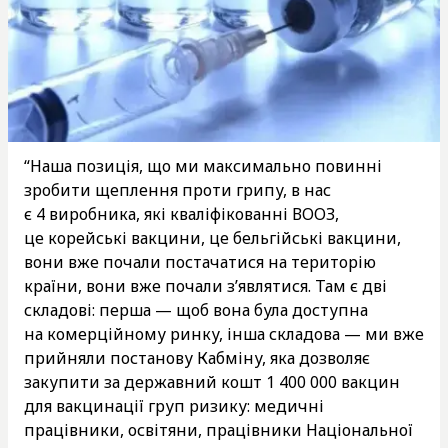
“Наша позиція, що ми максимально повинні
зробити щеплення проти грипу, в нас
є 4 виробника, які кваліфікованні ВООЗ,
це корейські вакцини, це бельгійські вакцини,
вони вже почали постачатися на територію
країни, вони вже почали з’являтися. Там є дві
складові: перша — щоб вона була доступна
на комерційному ринку, інша складова — ми вже
прийняли постанову Кабміну, яка дозволяє
закупити за державний кошт 1 400 000 вакцин
для вакцинації груп ризику: медичні
працівники, освітяни, працівники Національної