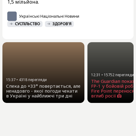
1,5 мільйона.
Українські Національні Новини
СУСПІЛЬСТВО
ЗДОРОВ'Я
12:31
•
15752
перегляди
15:37
•
4318
перегляди
The Guardian показ
Спека до +33° повертається, але
FP-1 у бойовій робо
ненадовго - якої погоди чекати
Fire Point перенося
в Україні у найближчі три дні
вглиб росії