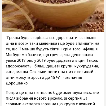
“Гречка буде скоріш за все дорожчати, оскільки
ціна її все ж таки маленька і це буде впливати на
те, що її менше будуть сіяти і крім того інфляція.
Ми будемо бачити, що гречка, яка дешевшала
увесь 2018 рік, у 2019 буде додавати в цін. Також
здорожчають і більш дешеві крупи: кукурудзяна,
ячна, манка. Оскільки попит на них є великий -
ціни можуть зрости до 15 %”, - зазначив
Дорошенко.
Попри це ціна на пшоно буде зменшуватись, але
після зібрання нового врожаю, зі серпня. За
словами експерта зараз на цю крупу є великий