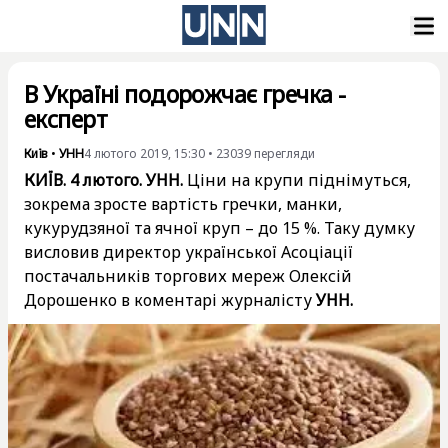
В Україні подорожчає гречка -
експерт
Київ
•
УНН
4 лютого 2019, 15:30
•
23039
перегляди
КИЇВ. 4 лютого. УНН.
Ціни на крупи піднімуться,
зокрема зросте вартість гречки, манки,
кукурудзяної та ячної круп – до 15 %. Таку думку
висловив директор української Асоціації
постачальників торгових мереж Олексій
Дорошенко в коментарі журналісту
УНН.