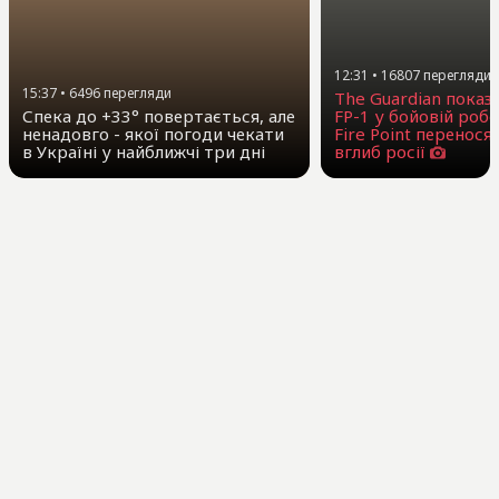
12:31
•
16807
перегляди
15:37
•
6496
перегляди
The Guardian показ
Спека до +33° повертається, але
FP-1 у бойовій робо
ненадовго - якої погоди чекати
Fire Point перенося
в Україні у найближчі три дні
вглиб росії