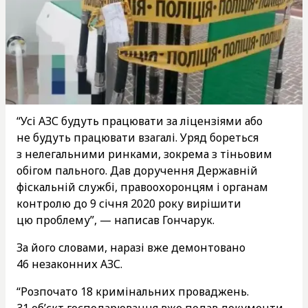
“Усі АЗС будуть працювати за ліцензіями або
не будуть працювати взагалі. Уряд бореться
з нелегальними ринками, зокрема з тіньовим
обігом пального. Дав доручення Державній
фіскальній службі, правоохоронцям і органам
контролю до 9 січня 2020 року вирішити
цю проблему”, — написав Гончарук.
За його словами, наразі вже демонтовано
46 незаконних АЗС.
“Розпочато 18 кримінальних проваджень.
31 об’єкт господарювання вже подав документи