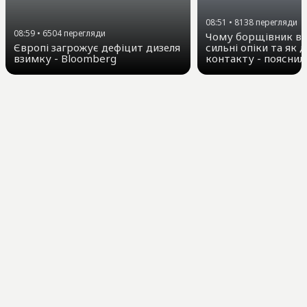
08:51
•
8138
перегляди
08:59
•
6504
перегляди
Чому борщівник ви
Європі загрожує дефіцит дизеля
сильні опіки та як д
взимку - Bloomberg
контакту - пояснил