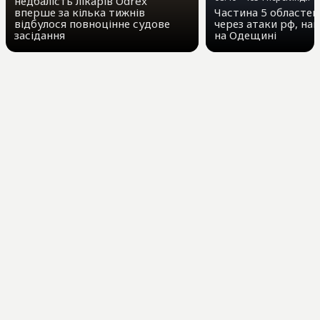
недбалість лікарів Odrex
вперше за кілька тижнів
Частина 5 областей 
відбулося повноцінне судове
через атаки рф, на
засідання
на Одещині