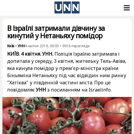
В Ізраїлі затримали дівчину за
кинутий у Нетаньяху помідор
Київ
•
УНН
4 квітня 2019, 09:05
•
9918
перегляди
КИЇВ. 4 квітня. УНН.
Поліція Ізраїлю затримала і
допитала у середу, 3 квітня, жительку Тель-Авіва,
яка кинула помідор у прем'єр-міністра країни
Біньяміна Нетаньяху під час відвідин ним ринку
"Хатіква" у південній частині міста. Про це
повідомляє
УНН
з посиланням на Israelinfo.