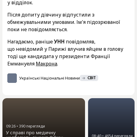
у відділок.
Після допиту дівчину відпустили з
обмежувальними умовами. Ім'я підозрюваної
поки не повідомляється.
Нагадаємо, раніше
УНН
повідомляв,
що невідомий у Парижі влучив яйцем в голову
тоді ще кандидата у президенти Франції
Еммануеля
Макрона
.
Українські Національні Новини
СВІТ
09:26
•
390
перегляди
У справі про медичну
08:40
•
4654
перегляди