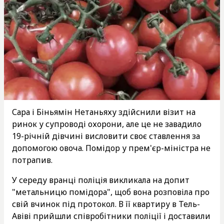
Сара і Біньямін Нетаньяху здійснили візит на
ринок у супроводі охорони, але це не завадило
19-річній дівчині висловити своє ставлення за
допомогою овоча. Помідор у прем'єр-міністра не
потрапив.
У середу вранці поліція викликала на допит
"метальницю помідора", щоб вона розповіла про
свій вчинок під протокол. В її квартиру в Тель-
Авіві прийшли співробітники поліції і доставили