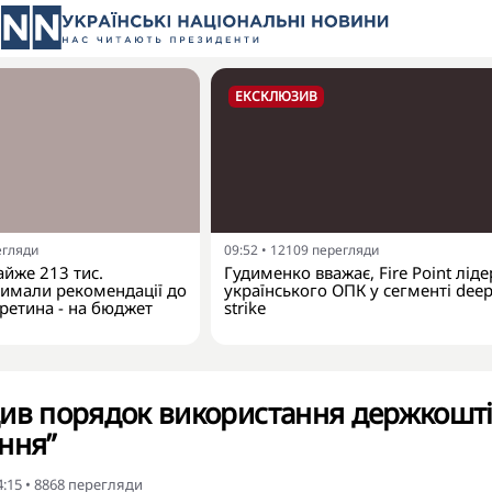
ЕКСКЛЮЗИВ
егляди
09:52
•
12109
перегляди
айже 213 тис.
Гудименко вважає, Fire Point лід
римали рекомендації до
українського ОПК у сегменті dee
третина - на бюджет
strike
див порядок використання держкошт
ння”
4:15
•
8868
перегляди