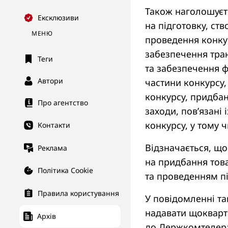
Також наголошуєт
Ексклюзиви
на підготовку, ст
МЕНЮ
проведення конкур
забезпечення тран
Теги
та забезпечення 
Автори
частини конкурсу,
конкурсу, придбан
Про агентство
заходи, пов’язані
конкурсу, у тому ч
Контакти
Відзначається, щ
Реклама
на придбання товар
Політика Cookie
та проведенням пі
Правила користування
У повідомленні т
надавати щокварта
Архів
до Держкомтелера