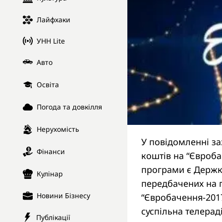
Лайфхаки
УНН Lite
Авто
Освіта
Погода та довкілля
Нерухомість
У повідомленні з
Фінанси
коштів на “Євроб
програми є Держк
Кулінар
передбачених на п
Новини Бізнесу
“Євробачення-2017
суспільна телерад
Публікації