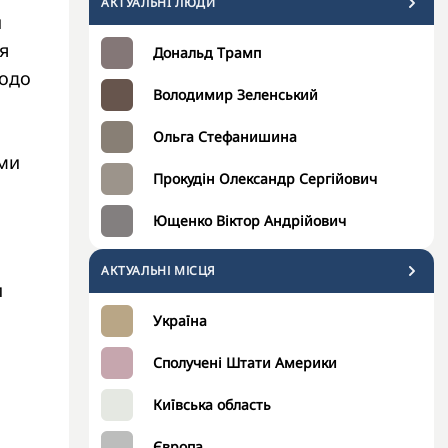
АКТУАЛЬНI ЛЮДИ
и
я
Дональд Трамп
щодо
Володимир Зеленський
Ольга Стефанишина
ами
Прокудін Олександр Сергійович
Ющенко Віктор Андрійович
АКТУАЛЬНІ МІСЦЯ
и
Україна
Сполучені Штати Америки
Київська область
Європа