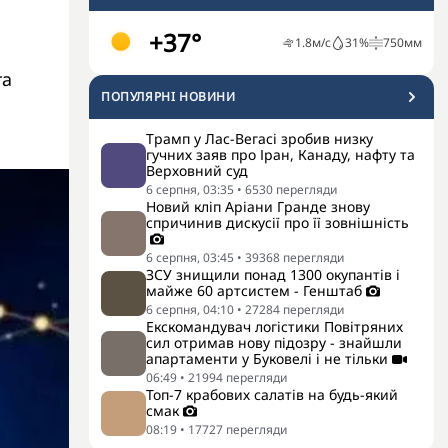
+37°
1.8
м/с
31
%
750
мм
та
ПОПУЛЯРНI НОВИНИ
Трамп у Лас-Вегасі зробив низку
гучних заяв про Іран, Канаду, нафту та
Верховний суд
6 серпня, 03:35
•
6530
перегляди
Новий кліп Аріани Гранде знову
спричинив дискусії про її зовнішність
6 серпня, 03:45
•
39368
перегляди
ЗСУ знищили понад 1300 окупантів і
майже 60 артсистем - Генштаб
6 серпня, 04:10
•
27284
перегляди
Екскомандувач логістики Повітряних
сил отримав нову підозру - знайшли
апартаменти у Буковелі і не тільки
06:49
•
21994
перегляди
Топ-7 крабових салатів на будь-який
смак
08:19
•
17727
перегляди