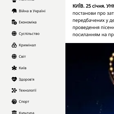
КИЇВ. 25 січня. УН
Війна в Україні
постанови про за
передбачених у д
Економіка
проведення пісен
Суспільство
посиланням на пр
Кримінал
Світ
Київ
Здоров'я
Технології
Спорт
Культура