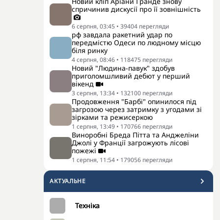
Новий кліп Аріани Гранде знову
спричинив дискусії про її зовнішність
6 серпня, 03:45
•
39404
перегляди
рф завдала ракетний удар по
передмістю Одеси по людному місцю
біля ринку
4 серпня, 08:46
•
118475
перегляди
Новий "Людина-павук" здобув
приголомшливий дебют у перший
вікенд
3 серпня, 13:34
•
132100
перегляди
Продовження "Барбі" опинилося під
загрозою через затримку з угодами зі
зірками та режисеркою
1 серпня, 13:49
•
170766
перегляди
Виноробні Бреда Пітта та Анджеліни
Джолі у Франції загрожують лісові
пожежі
1 серпня, 11:54
•
179056
перегляди
АКТУАЛЬНЕ
Техніка