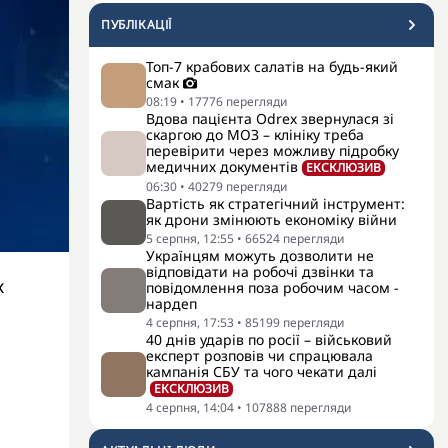
ПУБЛІКАЦІЇ
Топ-7 крабових салатів на будь-який
смак
08:19
•
17776
перегляди
Вдова пацієнта Odrex звернулася зі
скаргою до МОЗ – клініку треба
перевірити через можливу підробку
медичних документів
ЕКСКЛЮЗИВ
06:30
•
40279
перегляди
Вартість як стратегічний інструмент:
як дрони змінюють економіку війни
5 серпня, 12:55
•
66524
перегляди
Українцям можуть дозволити не
відповідати на робочі дзвінки та
х
повідомлення поза робочим часом -
нардеп
4 серпня, 17:53
•
85199
перегляди
40 днів ударів по росії – військовий
експерт розповів чи спрацювала
кампанія СБУ та чого чекати далі
ЕКСКЛЮЗИВ
4 серпня, 14:04
•
107888
перегляди