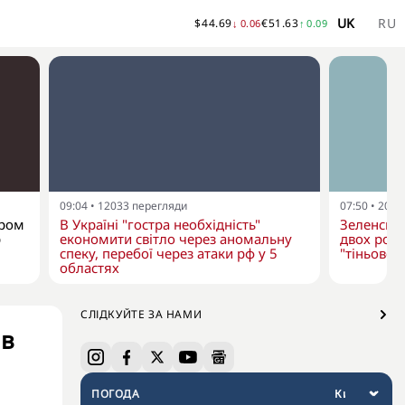
UK
RU
$
44.69
€
51.63
↓
0.06
↑
0.09
09:04
•
12033
перегляди
07:50
•
2076
ером
В Україні "гостра необхідність"
Зеленськ
p
економити світло через аномальну
двох росі
спеку, перебої через атаки рф у 5
"тіньовог
областях
СЛІДКУЙТЕ ЗА НАМИ
ів
ПОГОДА