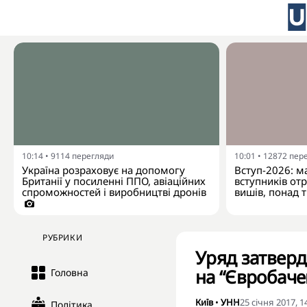
10:14
•
9114
перегляди
10:01
•
12872
пер
Україна розраховує на допомогу
Вступ-2026: м
Британії у посиленні ППО, авіаційних
вступників от
спроможностей і виробництві дронів
вишів, понад 
РУБРИКИ
Уряд затвер
на “Євробаче
Головна
Київ
•
УНН
25 січня 2017, 1
Політика