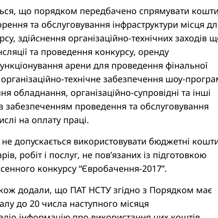
ься, що порядком передбачено спрямувати кошт
ворення та обслуговування інфраструктури місця дл
су, здійснення організаційно-технічних заходів 
сляції та проведення конкурсу, оренду
функціонування арени для проведення фінальної
 організаційно-технічне забезпечення шоу-прогр
ня обладнання, організаційно-супровідні та інші
 із забезпеченням проведення та обслуговування
ислі на оплату праці.
о не допускається використовувати бюджетні кошт
ів, робіт і послуг, не пов’язаних із підготовкою
сенного конкурсу “Євробачення-2017”.
акож додали, що ПАТ НСТУ згідно з Порядком має
лу до 20 числа наступного місяця
діо інформацію про використання цих коштів.