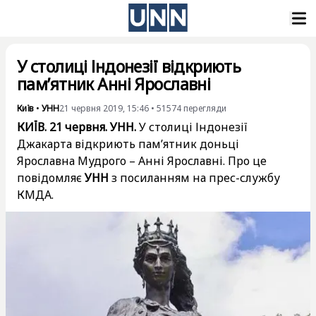
У столиці Індонезії відкриють
пам’ятник Анні Ярославні
Київ
•
УНН
21 червня 2019, 15:46
•
51574
перегляди
КИЇВ. 21 червня. УНН.
У столиці Індонезії
Джакарта відкриють пам’ятник доньці
Ярославна Мудрого – Анні Ярославні. Про це
повідомляє
УНН
з посиланням на прес-службу
КМДА.