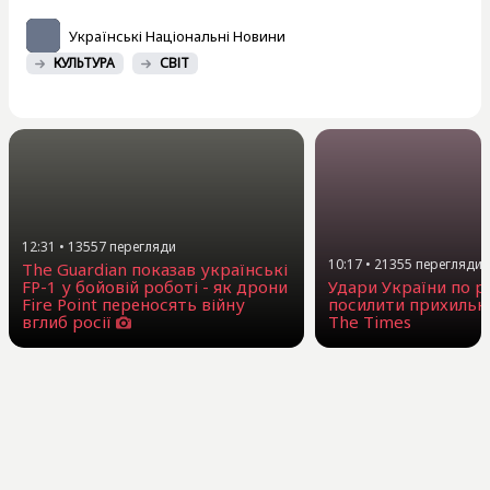
Українські Національні Новини
КУЛЬТУРА
СВІТ
12:31
•
13557
перегляди
10:17
•
21355
перегляди
The Guardian показав українські
FP-1 у бойовій роботі - як дрони
Удари України по 
Fire Point переносять війну
посилити прихильни
вглиб росії
The Times