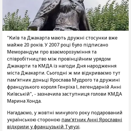
"Київ та Джакарта мають дружні стосунки вже
майже 20 років. У 2007 році було підписано
Меморандум про взаєморозуміння та
співробітництво між провінційним урядом
Джакарти та КМДА із нагоди Дня народження
міста Джакарти. Сьогодні ж ми відкриваємо тут
пам’ятник доньці Ярослава Мудрого та дружині
французького короля Генріха І, легендарній Анні
Київській", - зазначила заступниця голови КМДА
Марина Хонда.
Нагадаємо, у жовтні минулого року подарований
українською стороною
пам'ятник Анні Ярославні
відкрили у французькій Тулузі
.