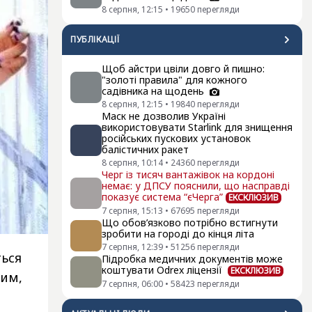
8 серпня, 12:15
•
19650
перегляди
ПУБЛІКАЦІЇ
Щоб айстри цвіли довго й пишно:
"золоті правила" для кожного
садівника на щодень
8 серпня, 12:15
•
19840
перегляди
Маск не дозволив Україні
використовувати Starlink для знищення
російських пускових установок
балістичних ракет
8 серпня, 10:14
•
24360
перегляди
Черг із тисяч вантажівок на кордоні
немає: у ДПСУ пояснили, що насправді
показує система “єЧерга”
ЕКСКЛЮЗИВ
7 серпня, 15:13
•
67695
перегляди
Що обов’язково потрібно встигнути
зробити на городі до кінця літа
7 серпня, 12:39
•
51256
перегляди
ться
Підробка медичних документів може
коштувати Odrex ліцензії
ЕКСКЛЮЗИВ
рим,
7 серпня, 06:00
•
58423
перегляди