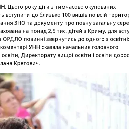
НН.
Цього року діти з тимчасово окупованих
ь вступити до близько 100 вишів по всій територ
адання ЗНО та документу про повну загальну сер
рахована на понад 2,5 тис. дітей з Криму, для вст
 з ОРДЛО повинні звернутись до одного з освітні
в коментарі
УНН
сказала начальник головного
 освіти, Директорату вищої освіти і освіти доро
тлана Кретович.