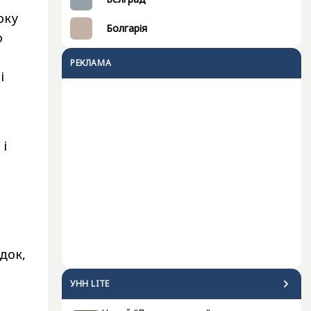
оку
Болгарія
о
РЕКЛАМА
і
 і
док,
УНН LITE