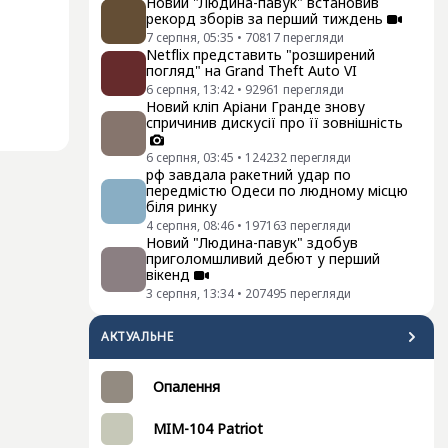
Новий "Людина-павук" встановив
рекорд зборів за перший тиждень
7 серпня, 05:35
•
70817
перегляди
Netflix представить "розширений
погляд" на Grand Theft Auto VI
6 серпня, 13:42
•
92961
перегляди
Новий кліп Аріани Гранде знову
спричинив дискусії про її зовнішність
6 серпня, 03:45
•
124232
перегляди
рф завдала ракетний удар по
передмістю Одеси по людному місцю
біля ринку
4 серпня, 08:46
•
197163
перегляди
Новий "Людина-павук" здобув
приголомшливий дебют у перший
вікенд
3 серпня, 13:34
•
207495
перегляди
АКТУАЛЬНЕ
Опалення
MIM-104 Patriot