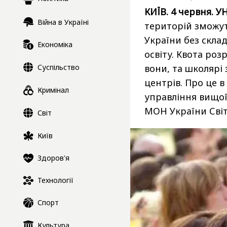
КИЇВ. 4 червня. У
Війна в Україні
територій зможут
України без скл
Економіка
освіту. Квота роз
Суспільство
вони, та школярі
центрів. Про це 
Кримінал
управління вищої
МОН України Сві
Світ
Київ
Здоров'я
Технології
Спорт
Культура