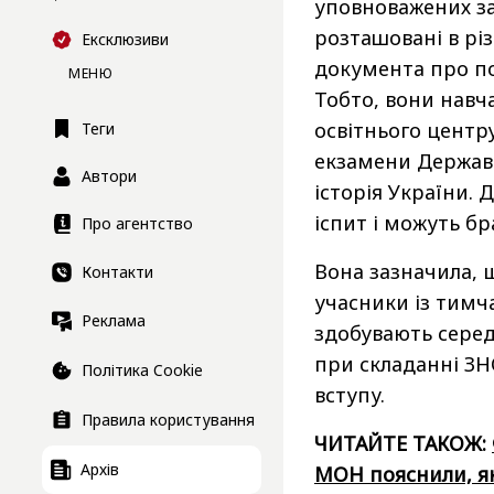
уповноважених зак
розташовані в різ
Ексклюзиви
документа про по
МЕНЮ
Тобто, вони навча
освітнього центру
Теги
екзамени Державноі
Автори
історія України.
іспит і можуть бр
Про агентство
Вона зазначила, щ
Контакти
учасники із тимча
Реклама
здобувають серед
при складанні ЗН
Політика Cookie
вступу.
Правила користування
ЧИТАЙТЕ ТАКОЖ:
Архів
МОН пояснили, я