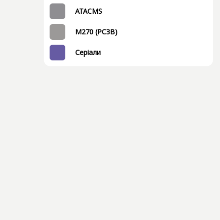
ATACMS
M270 (РСЗВ)
Серіали