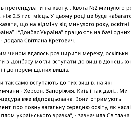
ь претендувати на квоту… Квота №2 минулого р
 ніж 2,5 тис. місць. У цьому році це буде набагат
казати, що на відміну від минулого року, освітні
їна” і “Донбас.Україна” працюють на базі одних 
 - додала Світлана Кретович.
таким чином вдалось розширити мережу, оскільки
и з Донбасу могли вступати до вишів Донецької
ті і до переміщених вишів.
и так само вступають до тих вишів, на які
чани - Херсон, Запоріжжя, Київ і так далі… Ми
оцедура вже відпрацьована. Вони отримують
ент про повну загальну середню освіту, як наслі
иплом українського зразка”, - зазначила Світлана