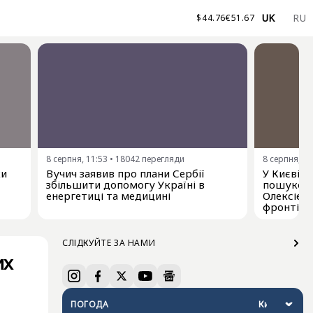
UK
RU
$
44.76
€
51.67
8 серпня, 11:53
•
18042
перегляди
8 серпня, 11
ки
Вучич заявив про плани Сербії
У Києві 
збільшити допомогу Україні в
пошуково
енергетиці та медицині
Олексієм
фронті
СЛІДКУЙТЕ ЗА НАМИ
их
ПОГОДА