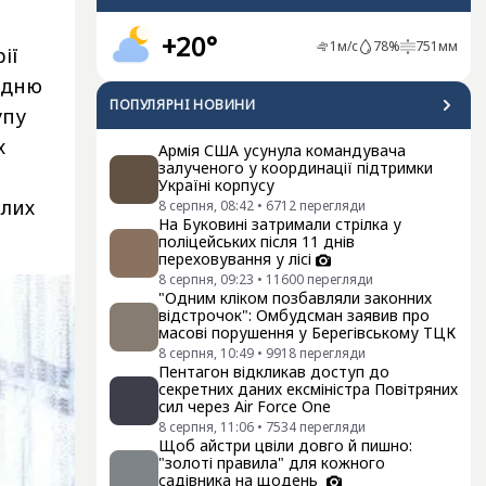
+20°
1
м/с
78
%
751
мм
ії
едню
ПОПУЛЯРНI НОВИНИ
упу
х
Армія США усунула командувача
залученого у координації підтримки
Україні корпусу
слих
8 серпня, 08:42
•
6712
перегляди
На Буковині затримали стрілка у
поліцейських після 11 днів
переховування у лісі
8 серпня, 09:23
•
11600
перегляди
"Одним кліком позбавляли законних
відстрочок": Омбудсман заявив про
масові порушення у Берегівському ТЦК
8 серпня, 10:49
•
9918
перегляди
Пентагон відкликав доступ до
секретних даних ексміністра Повітряних
сил через Air Force One
8 серпня, 11:06
•
7534
перегляди
Щоб айстри цвіли довго й пишно:
"золоті правила" для кожного
садівника на щодень