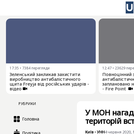
17:35
•
7384
перегляди
12:47
•
23629
пер
Зеленський закликав захистити
Повноцінний 
виробництво антибалістичного
антибалістичн
щита Freyja від російських ударів -
заплановано 
відео
- Fire Point
РУБРИКИ
У МОН нагада
територій в
Головна
Київ
•
УНН
4 червня 2020, 
Політика