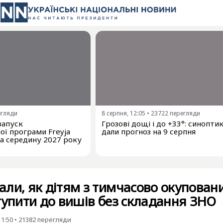
егляди
8 серпня, 12:05
•
23722
перегляди
запуск
Грозові дощі і до +33°: синопти
ої програми Freyja
дали прогноз на 9 серпня
на середину 2027 року
ли, як дітям з тимчасово окупован
ступити до вишів без складання ЗНО
11:50
•
21382
перегляди