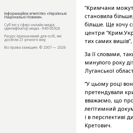
“Кримчани можут
Інформаційне агентство «Українські
становила більше,
Національні Новини».
більше. Ще хочу с
Cуб'єкт у сфері онлайн-медіа;
ідентифікатор медіа - R40-05926
центри “Крим.Укра
Ресурс призначений для осіб, які
досягли 21-річного віку
тих самих вишів”,
Всі права захищені. © 2007 — 2026
За її словами, 
минулого року діт
Луганської облас
“У цьому році вон
претендували крим
вважаємо, що пр
легітимний докум
і в перспективі д
Кретович.