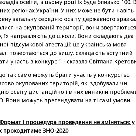
ладів освіти, в цьому році їх буде близько 100. 
них регіонах України. У них може не бути навіть
вну загальну середню освіту державного зразка
лися на окупованій території, вони звертаються
, їх направляють до школи. Вони складають два
̈ підсумкової атестації: це українська мова і
 Далі повертаються до вишу, складають вступний
ати участь в конкурсі”, - сказала Світлана Кретов
о так само можуть брати участь у конкурсі всі
сово окупованих територій, які здобували чи
ню освіту дистанційно і в них виникли проблем
О. Вони можуть претендувати на ті самі умови
Формат і процедура проведення не зміняться: у
к проходитиме ЗНО-2020