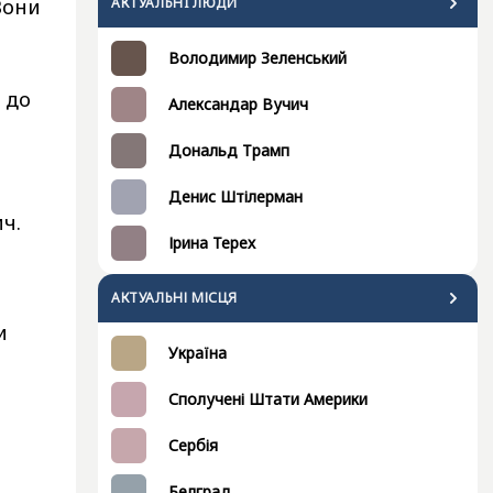
Вони
АКТУАЛЬНI ЛЮДИ
Володимир Зеленський
.
 до
Александар Вучич
Дональд Трамп
Денис Штілерман
ич.
Ірина Терех
АКТУАЛЬНІ МІСЦЯ
и
Україна
Сполучені Штати Америки
Сербія
Белград