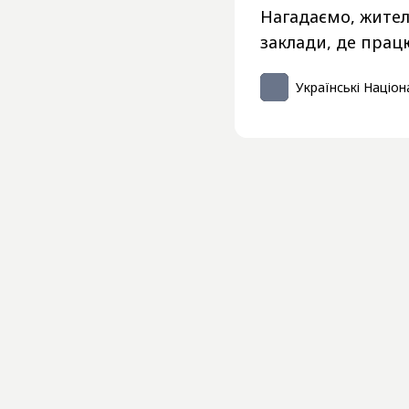
Нагадаємо, жител
заклади, де прац
Українські Націон