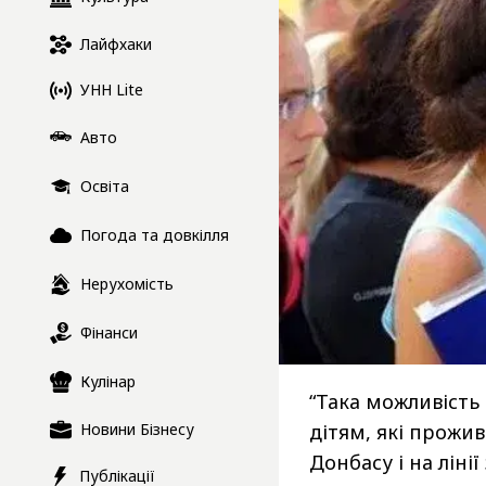
Лайфхаки
УНН Lite
Авто
Освіта
Погода та довкілля
Нерухомість
Фінанси
Кулінар
“Така можливість 
Новини Бізнесу
дітям, які прожи
Донбасу і на ліні
Публікації