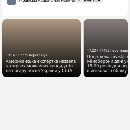
Українські Національні Новини
ПОЛІТИКА
17:23
•
17495
перегляди
19:14
•
12775
перегляди
Податкова служба п
Американська експертка назвала
Міноборони дані укр
чотирьох можливих кандидатів
18-60 років для пер
на посаду посла України у США
військового обліку