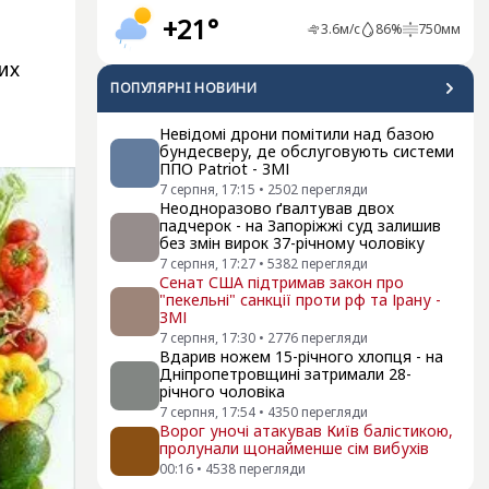
+21°
3.6
м/с
86
%
750
мм
их
ПОПУЛЯРНI НОВИНИ
Невідомі дрони помітили над базою
бундесверу, де обслуговують системи
ППО Patriot - ЗМІ
7 серпня, 17:15
•
2502
перегляди
Неодноразово ґвалтував двох
падчерок - на Запоріжжі суд залишив
без змін вирок 37-річному чоловіку
7 серпня, 17:27
•
5382
перегляди
Сенат США підтримав закон про
"пекельні" санкції проти рф та Ірану -
ЗМІ
7 серпня, 17:30
•
2776
перегляди
Вдарив ножем 15-річного хлопця - на
Дніпропетровщині затримали 28-
річного чоловіка
7 серпня, 17:54
•
4350
перегляди
Ворог уночі атакував Київ балістикою,
пролунали щонайменше сім вибухів
00:16
•
4538
перегляди