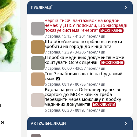
ПУБЛІКАЦІЇ
Черг із тисяч вантажівок на кордоні
немає: у ДПСУ пояснили, що насправді
показує система “єЧерга”
ЕКСКЛЮЗИВ
7 серпня, 15:13
•
41204
перегляди
Що обов’язково потрібно встигнути
зробити на городі до кінця літа
7 серпня, 12:39
•
34306
перегляди
Підробка медичних документів може
коштувати Odrex ліцензії
ЕКСКЛЮЗИВ
7 серпня, 06:00
•
43657
перегляди
Топ-7 крабових салатів на будь-який
смак
6 серпня, 08:19
•
80788
перегляди
Вдова пацієнта Odrex звернулася зі
скаргою до МОЗ – клініку треба
перевірити через можливу підробку
и
медичних документів
ЕКСКЛЮЗИВ
6 серпня, 06:30
•
88195
перегляди
ня
АКТУАЛЬНI ЛЮДИ