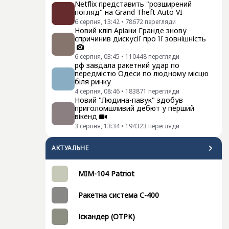
Netflix представить "розширений
погляд" на Grand Theft Auto VI
6 серпня, 13:42
•
78672
перегляди
Новий кліп Аріани Гранде знову
спричинив дискусії про її зовнішність
6 серпня, 03:45
•
110448
перегляди
рф завдала ракетний удар по
передмістю Одеси по людному місцю
біля ринку
4 серпня, 08:46
•
183871
перегляди
Новий "Людина-павук" здобув
приголомшливий дебют у перший
вікенд
3 серпня, 13:34
•
194323
перегляди
АКТУАЛЬНЕ
MIM-104 Patriot
Ракетна система С-400
Іскандер (ОТРК)