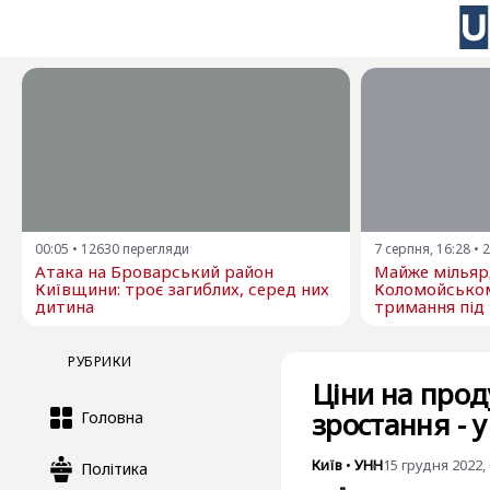
00:05
•
12630
перегляди
7 серпня, 16:28
•
2
Атака на Броварський район
Майже мільярд
Київщини: троє загиблих, серед них
Коломойсько
дитина
тримання під
РУБРИКИ
Ціни на прод
зростання - 
Головна
Київ
•
УНН
15 грудня 2022, 
Політика