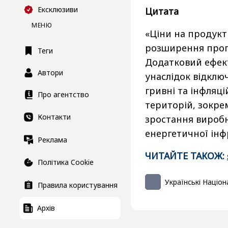
Ексклюзиви
Цитата
МЕНЮ
«Ціни на продукт
розширення пропо
Теги
Додатковий ефект
Автори
унаслідок відключ
гривні та інфляц
Про агентство
територій, зокре
Контакти
зростання виробн
енергетичної інфр
Реклама
ЧИТАЙТЕ ТАКОЖ:
Політика Cookie
Українські Націон
Правила користування
Архів