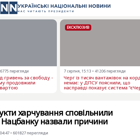
ЕКСКЛЮЗИВ
6775
перегляди
7 серпня, 15:13
•
41206
перегляди
 гривень за свободу -
Черг із тисяч вантажівок на кор
му продовжили
немає: у ДПСУ пояснили, що
 вартою
насправді показує система “єЧе
укти харчування сповільнили
у Нацбанку назвали причини
04:47
•
601827
перегляди