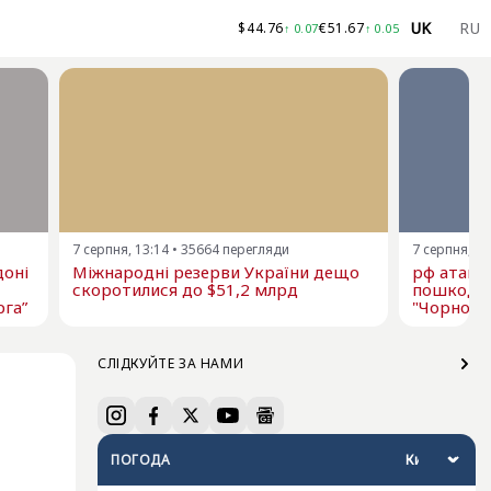
UK
RU
$
44.76
€
51.67
↑
0.07
↑
0.05
7 серпня, 13:14
•
35664
перегляди
7 серпня, 12
доні
Міжнародні резерви України дещо
рф атаку
скоротилися до $51,2 млрд
пошкодже
рга”
"Чорномо
СЛІДКУЙТЕ ЗА НАМИ
ПОГОДА