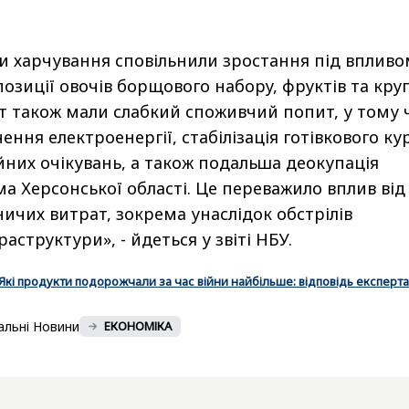
и харчування сповільнили зростання під впливо
зиції овочів борщового набору, фруктів та круп
 також мали слабкий споживчий попит, у тому 
ення електроенергії, стабілізація готівкового ку
ійних очікувань, а також подальша деокупація
ма Херсонської області. Це переважило вплив від
ичих витрат, зокрема унаслідок обстрілів
аструктури», - йдеться у звіті НБУ.
Які продукти подорожчали за час війни найбільше: відповідь експерта
альні Новини
ЕКОНОМІКА