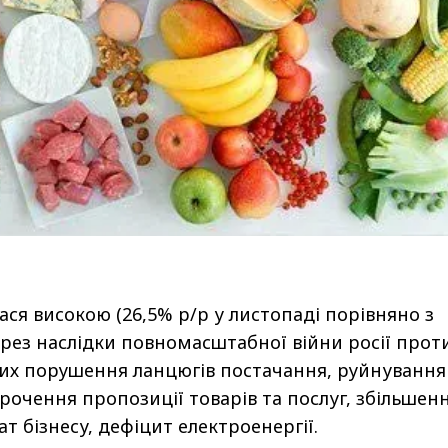
ася високою (26,5% р/р у листопаді порівняно з
через наслідки повномасштабної війни росії прот
ких порушення ланцюгів постачання, руйнування
рочення пропозиції товарів та послуг, збільшен
т бізнесу, дефіцит електроенергії.