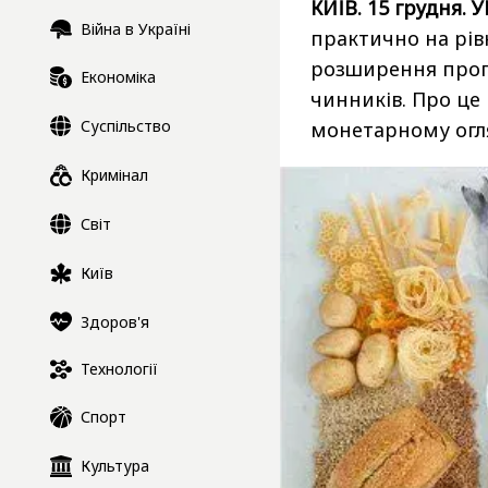
КИЇВ. 15 грудня. 
Війна в Україні
практично на рів
розширення пропо
Економіка
чинників. Про ц
Суспільство
монетарному огля
Кримінал
Світ
Київ
Здоров'я
Технології
Спорт
Культура