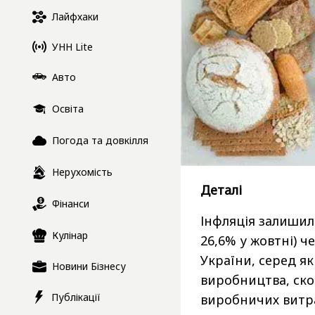
Лайфхаки
УНН Lite
Авто
Освіта
Погода та довкілля
Нерухомість
Деталі
Фінанси
Інфляція залишил
Кулінар
26,6% у жовтні) 
України, серед я
Новини Бізнесу
виробництва, ско
Публікації
виробничих витра