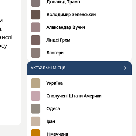
Дональд Трамп
Володимир Зеленський
м
Александар Вучич
.
числі
Ліндсі Грем
рсу
Блогери
АКТУАЛЬНІ МІСЦЯ
Україна
Сполучені Штати Америки
Одеса
Іран
Німеччина