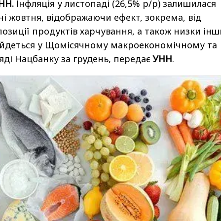
УНН.
Інфляція у листопаді (26,5% р/р) залишилася
ні жовтня, відображаючи ефект, зокрема, від
зиції продуктів харчування, а також низки інш
е йдеться у Щомісячному макроекономічному та
ді Нацбанку за грудень, передає
УНН
.